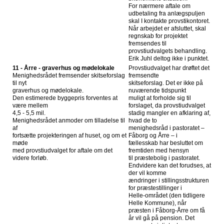
For nærmere aftale om
udbetaling fra anlægspuljen
skal I kontakte provstikontoret.
Når arbejdet er afsluttet, skal
regnskab for projektet
fremsendes til
provstiudvalgets behandling.
Erik Juhl deltog ikke i punktet.
11 - Årre - graverhus og mødelokale
Provstiudvalget har drøftet det
Menighedsrådet fremsender skitseforslag
fremsendte
til nyt
skitseforslag. Det er ikke på
graverhus og mødelokale.
nuværende tidspunkt
Den estimerede byggepris forventes at
muligt at forholde sig til
være mellem
forslaget, da provstiudvalget
4,5 - 5,5 mil.
stadig mangler en afklaring af,
Menighedsrådet anmoder om tilladelse til
hvad de to
af
menighedsråd i pastoratet –
fortsætte projekteringen af huset, og om et
Fåborg og Årre – i
møde
fællesskab har besluttet om
med provstiudvalget for aftale om det
fremtiden med hensyn
videre forløb.
til præstebolig i pastoratet.
Endvidere kan det forudses, at
der vil komme
ændringer i stillingsstrukturen
for præstestillinger i
Helle-området (den tidligere
Helle Kommune), når
præsten i Fåborg-Årre om få
år vil gå på pension. Det