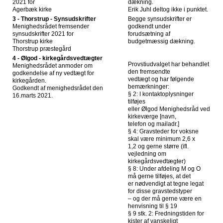
2021 for
dækning.
Agerbæk kirke
Erik Juhl deltog ikke i punktet.
3 - Thorstrup - Synsudskrifter
Begge synsudskrifter er
Menighedsrådet fremsender
godkendt under
synsudskrifter 2021 for
forudsætning af
Thorstrup kirke
budgetmæssig dækning.
Thorstrup præstegård
4 - Ølgod - kirkegårdsvedtægter
Provstiudvalget har behandlet
Menighedsrådet anmoder om
den fremsendte
godkendelse af ny vedtægt for
vedtægt og har følgende
kirkegården.
bemærkninger:
Godkendt af menighedsrådet den
§ 2: I kontaktoplysninger
16.marts 2021.
tilføjes
eller Ølgod Menighedsråd ved
kirkeværge [navn,
telefon og mailadr.]
§ 4: Gravsteder for voksne
skal være minimum 2,6 x
1,2 og gerne større (ifl.
vejledning om
kirkegårdsvedtægter)
§ 8: Under afdeling M og O
må gerne tilføjes, at det
er nødvendigt at tegne legat
for disse gravstedstyper
– og der må gerne være en
henvisning til § 19
§ 9 stk. 2: Fredningstiden for
kister af vanskeligt