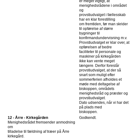
er meget vigtigt, at
menighedsrådene i området
og
provstiudvalget i fællesskab
har en klar forestilling
om fremtiden, før man skrider
til opførelse af større
bygninger til
konfirmandundervisning m.v.
Provstiudvalget er klar over, at
opførelsen af bedre
faciliteter til personale og
maskiner på kirkegården
ikke kan vente meget
længere. Derfor foreslår
provstiudvalget, at der så
snart som muligt efter
sommerferien afholdes et
møde med deltagelse af
biskoppen, områdets
menighedsråd og præster og
provstiudvalget.
Dato udsendes, når vi har det
på plads med
biskoppen.
12 - Årre - Kirkegården
Godkendt.
Menighedsrådet fremsender anmodning
om
tilladelse til fældning af træer på Årre
kirkegård.