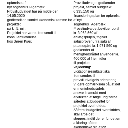
opførelse af
Provstiudvalget godkender
nyt sognehus i Agerbæk.
projekt, samlet budget kr.
Provstiudvalget har på møde den
6.335.150 og
14.05.2020
finansieringsplan for opførelse
godkendt en samlet økonomisk ramme for
af nyt
projektet
sognehus i Agerbæk.
på kr. 5. mil.
Provstiudvalget bevilger op til
Projektet har været fremsendt til
kr. 3.963.560 af
konsulentudtalelse
anlægspuljen, frigiver
hos Søren Kjær.
salgsprovenu fra salg af
præstegård kr. 1.971.560 og
godkender at
menighedsrådet anvender kr.
400.000 af frie midler
til projektet.
Vejledning:
Licitationsresultatet skal
fremsendes til
provstiudvalgets orientering.
Vi gøre opmærksom på, at det
er menighedsrådets
ansvar i samråd med
arkitekten at følge udgifterne,
således at budgettet for
projektet overholdes.
Såfremt budgettet overskrides,
skal arbejdet
stoppes, indtil der er fundet en
afklaring af den
økonomiske situation.