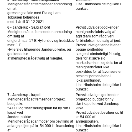
Menighedsrådet fremsender anmodning
Lise Hindsholm deltog ikke i
om at
punktet.
græsningsaftale med Pia og Lars
Tobiasen forlænges
med 1 år til 31.12.2021
6 - Janderup - Salg af jord
Provstiudvalget godkender
Menighedsrådet fremsender anmodning
menighedsrådets valg af
om salg af
agri team som rådgiver i
engjord matr. 17 E Hyllerslev og fredskkov
forbindelse med salg af jord.
matr. 1 F
Provstiudvalget anbefaler at
Hyllerslev tilhørende Janderup kirke, og
begge jordlodder
godkendelse
sælges i almindeligt frit salg,
af menighedsrådet valg af mægler.
dels for at sikre sig
markedsprisen, og dels for at
menighedsrådet ikke
beskyldes for at favorisere en
bestemt person/nabo i
lokalsamfundet.
Lise Hindsholm deltog ikke i
punktet.
7 - Janderup - kapel
Provstiudvalget godkender
Menighedsrådet fremsender projekt,
projekt og budget for ny
budget kr.
dør i kapellet ved Janderup
54.000 og finansieringsplan for ny dør i
kirke.
kapel ved
Provstiudvalget bevilger op til
Janderup kirke.
kr. 54.000 af
Menighedsrådet anmoder om bevilling af
anlægspuljen.
anlægspuljen på kr. 54.000 til finansiering
Lise Hindsholm deltog ikke i
af
punktet.