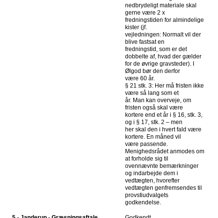
nedbrydeligt materiale skal
gerne være 2 x
fredningstiden for almindelige
kister (jf.
vejledningen: Normalt vil der
blive fastsat en
fredningstid, som er det
dobbelte af, hvad der gælder
for de øvrige gravsteder). I
Ølgod bør den derfor
være 60 år.
§ 21 stk. 3: Her må fristen ikke
være så lang som et
år. Man kan overveje, om
fristen også skal være
kortere end et år i § 16, stk. 3,
og i § 17, stk. 2 – men
her skal den i hvert fald være
kortere. En måned vil
være passende.
Menighedsrådet anmodes om
at forholde sig til
ovennævnte bemærkninger
og indarbejde dem i
vedtægten, hvorefter
vedtægten genfremsendes til
provstiudvalgets
godkendelse.
5 - Janderup - Græsningsaftale
Godkendt.