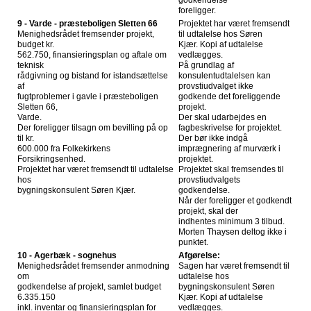
foreligger.
9 - Varde - præsteboligen Sletten 66
Projektet har været fremsendt
Menighedsrådet fremsender projekt,
til udtalelse hos Søren
budget kr.
Kjær. Kopi af udtalelse
562.750, finansieringsplan og aftale om
vedlægges.
teknisk
På grundlag af
rådgivning og bistand for istandsættelse
konsulentudtalelsen kan
af
provstiudvalget ikke
fugtproblemer i gavle i præsteboligen
godkende det foreliggende
Sletten 66,
projekt.
Varde.
Der skal udarbejdes en
Der foreligger tilsagn om bevilling på op
fagbeskrivelse for projektet.
til kr.
Der bør ikke indgå
600.000 fra Folkekirkens
imprægnering af murværk i
Forsikringsenhed.
projektet.
Projektet har været fremsendt til udtalelse
Projektet skal fremsendes til
hos
provstiudvalgets
bygningskonsulent Søren Kjær.
godkendelse.
Når der foreligger et godkendt
projekt, skal der
indhentes minimum 3 tilbud.
Morten Thaysen deltog ikke i
punktet.
10 - Agerbæk - sognehus
Afgørelse:
Menighedsrådet fremsender anmodning
Sagen har været fremsendt til
om
udtalelse hos
godkendelse af projekt, samlet budget
bygningskonsulent Søren
6.335.150
Kjær. Kopi af udtalelse
inkl. inventar og finansieringsplan for
vedlægges.