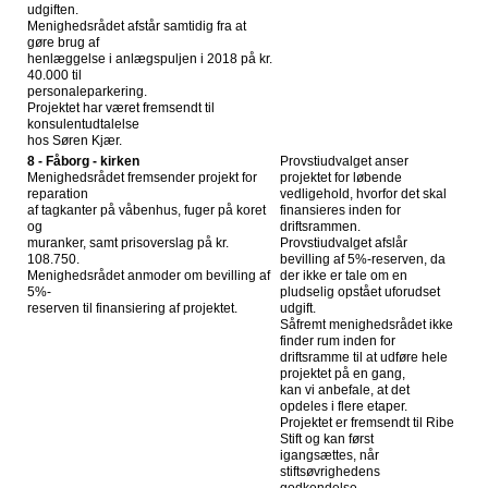
udgiften.
Menighedsrådet afstår samtidig fra at
gøre brug af
henlæggelse i anlægspuljen i 2018 på kr.
40.000 til
personaleparkering.
Projektet har været fremsendt til
konsulentudtalelse
hos Søren Kjær.
8 - Fåborg - kirken
Provstiudvalget anser
Menighedsrådet fremsender projekt for
projektet for løbende
reparation
vedligehold, hvorfor det skal
af tagkanter på våbenhus, fuger på koret
finansieres inden for
og
driftsrammen.
muranker, samt prisoverslag på kr.
Provstiudvalget afslår
108.750.
bevilling af 5%-reserven, da
Menighedsrådet anmoder om bevilling af
der ikke er tale om en
5%-
pludselig opstået uforudset
reserven til finansiering af projektet.
udgift.
Såfremt menighedsrådet ikke
finder rum inden for
driftsramme til at udføre hele
projektet på en gang,
kan vi anbefale, at det
opdeles i flere etaper.
Projektet er fremsendt til Ribe
Stift og kan først
igangsættes, når
stiftsøvrighedens
godkendelse