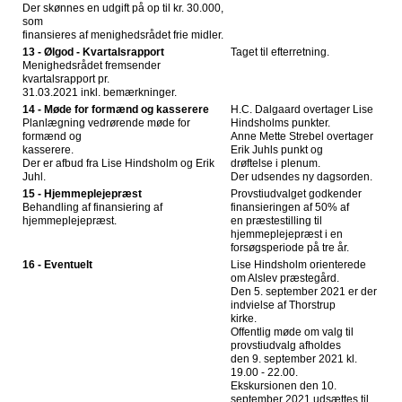
Der skønnes en udgift på op til kr. 30.000,
som
finansieres af menighedsrådet frie midler.
13 - Ølgod - Kvartalsrapport
Taget til efterretning.
Menighedsrådet fremsender
kvartalsrapport pr.
31.03.2021 inkl. bemærkninger.
14 - Møde for formænd og kasserere
H.C. Dalgaard overtager Lise
Planlægning vedrørende møde for
Hindsholms punkter.
formænd og
Anne Mette Strebel overtager
kasserere.
Erik Juhls punkt og
Der er afbud fra Lise Hindsholm og Erik
drøftelse i plenum.
Juhl.
Der udsendes ny dagsorden.
15 - Hjemmeplejepræst
Provstiudvalget godkender
Behandling af finansiering af
finansieringen af 50% af
hjemmeplejepræst.
en præstestilling til
hjemmeplejepræst i en
forsøgsperiode på tre år.
16 - Eventuelt
Lise Hindsholm orienterede
om Alslev præstegård.
Den 5. september 2021 er der
indvielse af Thorstrup
kirke.
Offentlig møde om valg til
provstiudvalg afholdes
den 9. september 2021 kl.
19.00 - 22.00.
Ekskursionen den 10.
september 2021 udsættes til