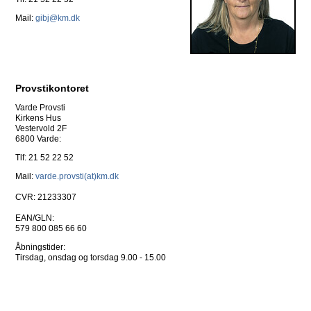
Mail:
gibj@km.dk
Provstikontoret
Varde Provsti
Kirkens Hus
Vestervold 2F
6800 Varde:
Tlf: 21 52 22 52
Mail:
varde.provsti(at)km.dk
CVR: 21233307
EAN/GLN:
579 800 085 66 60
Åbningstider:
Tirsdag, onsdag og torsdag 9.00 - 15.00