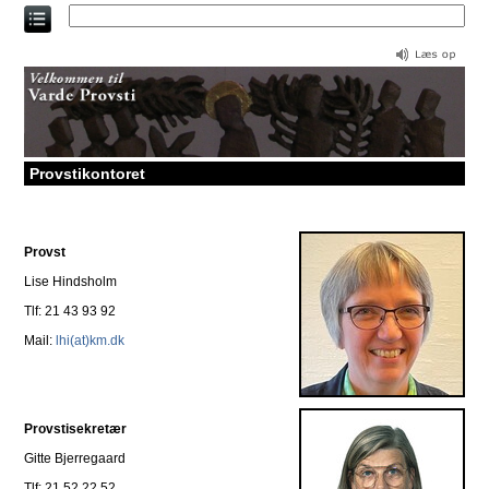
Direkte
til
indholdet
Provstikontoret
Provst
Lise Hindsholm
Tlf: 21 43 93 92
Mail:
lhi(at)km.dk
Provstisekretær
Gitte Bjerregaard
Tlf: 21 52 22 52