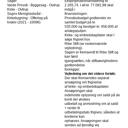
Sager:
Ekspropriationserstatning kr.
Varde Provsti - Byggesag - Outrup
2.265,74. I alt kr. 77.082,98 skal
Kirke - Ovtrup
indgå i
Sogns Menighedsråd -
finansieringen.
Kirkebygning - Offerlag på
Provstiudvalget godkender en
hvælv (2021 - 10096)
samlet budget på kr.
535.000 og bevilger kr. 458.000 af
anlægspuljen.
Kirke- og embedskapitaler skal I
søge frigivet hos
Ribe Stift (se nedennævnte
vejledning).
Sagen er fremsendt til Ribe Stift og
kan først
igangsættes, når stiftsøvrighedens
godkendelse
foreligger.
Vejledning om det videre forløb:
Der skal fremsendes separat
ansøgning om frigivelse
af kirke- og embedskapitaler.
Ansøgningen skal
indeholde oplysning om saldi på de
konti der ønskes
udbetalt og anmodning om at saldi
+ renter til
udbetalingsdato frigives, således at
kontiene kan
ophæves. Ansøgningen skal
sendes ad tjenstlig vej