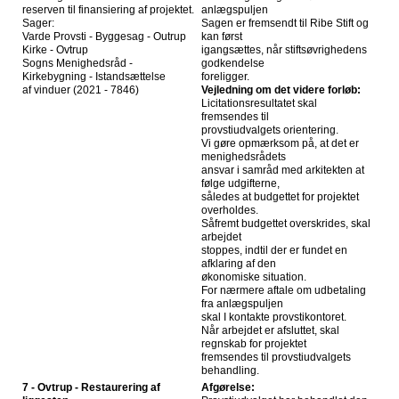
reserven til finansiering af projektet.
anlægspuljen
Sager:
Sagen er fremsendt til Ribe Stift og
Varde Provsti - Byggesag - Outrup
kan først
Kirke - Ovtrup
igangsættes, når stiftsøvrighedens
Sogns Menighedsråd -
godkendelse
Kirkebygning - Istandsættelse
foreligger.
af vinduer (2021 - 7846)
Vejledning om det videre forløb:
Licitationsresultatet skal
fremsendes til
provstiudvalgets orientering.
Vi gøre opmærksom på, at det er
menighedsrådets
ansvar i samråd med arkitekten at
følge udgifterne,
således at budgettet for projektet
overholdes.
Såfremt budgettet overskrides, skal
arbejdet
stoppes, indtil der er fundet en
afklaring af den
økonomiske situation.
For nærmere aftale om udbetaling
fra anlægspuljen
skal I kontakte provstikontoret.
Når arbejdet er afsluttet, skal
regnskab for projektet
fremsendes til provstiudvalgets
behandling.
7 - Ovtrup - Restaurering af
Afgørelse: