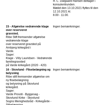
H. C. Dalgaard Hansen deltager i
konsulentrunden.
Mødet den 13.10.2021 flyttes til den
12.10.2021 kl.
8.00 - 11.00.
15 - Afgørelse vedrørende klage
Ingen bemærkninger.
over reserveret
gravsted.
Ribe Stift fremsender afgørelse
vedrørende klage
over reserveret gravsted på
Arnbjerg kirkegård i
Varde.
Sager:
Klage - Villy Lauridsen - Vedrørende
familiegravsted
på Varde kirkegård (2020 - 420)
16 - Skovlund - Flisebelægning og
Ingen bemærkninger.
belysning
Ribe stift fremsender afgørelse om
ny flisebelægning
og belysning på Skovlund
kirkegård.
Sager:
Varde Provsti - Byggesag -
Skovlund Kirke - Skovlund
Sogns Menighedsråd - Kirkegårde -
Stibelægning