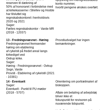
oplysning om menighedsrådets
reserven til dækning af
konto nummer,
50% af honoraret i forbindelse med
hvortil pengene ønskes overført.
at kirkekasserne i Strellev og Hodde
har tilsluttet sig
regnskabskontoret i henholdsvis
2020 og 2021
Sager:
Fælles regnskabskontor - Varde MR
(2018 - 12037)
13 - Fredningsnævnet - Høring
Provstiudvalget har ingen
Fredningsnævnet fremsender
bemærkninger.
høring om etablering
af cykelsti på fredet areal langs
kirkediget ved
Ovtrup kirke.
Sager:
Høring - Fredningsnævnet - Ovtrup
Sogn, Varde
Provsti - Etablering af cykelstil (2021
- 10381)
14 - Eventuelt
Orientering om portrætmaleri af
Sager:
biskoppen.
Eventuelt - Punkt til PU-møder
(2018 - 5707)
Aftale om betaling af arbejdstøj
bliver ikke et
fokuspunkt for revisoren på
nuværende tidspunkt.