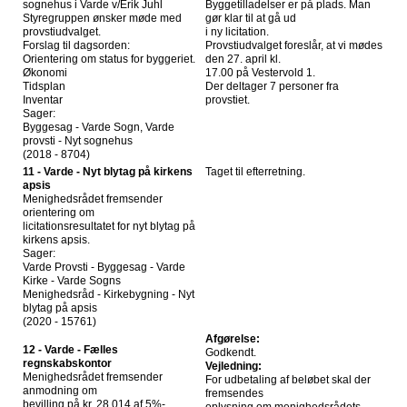
sognehus i Varde v/Erik Juhl
Byggetilladelser er på plads. Man
Styregruppen ønsker møde med
gør klar til at gå ud
provstiudvalget.
i ny licitation.
Forslag til dagsorden:
Provstiudvalget foreslår, at vi mødes
Orientering om status for byggeriet.
den 27. april kl.
Økonomi
17.00 på Vestervold 1.
Tidsplan
Der deltager 7 personer fra
Inventar
provstiet.
Sager:
Byggesag - Varde Sogn, Varde
provsti - Nyt sognehus
(2018 - 8704)
11 - Varde - Nyt blytag på kirkens
Taget til efterretning.
apsis
Menighedsrådet fremsender
orientering om
licitationsresultatet for nyt blytag på
kirkens apsis.
Sager:
Varde Provsti - Byggesag - Varde
Kirke - Varde Sogns
Menighedsråd - Kirkebygning - Nyt
blytag på apsis
(2020 - 15761)
Afgørelse:
12 - Varde - Fælles
Godkendt.
regnskabskontor
Vejledning:
Menighedsrådet fremsender
For udbetaling af beløbet skal der
anmodning om
fremsendes
bevilling på kr. 28.014 af 5%-