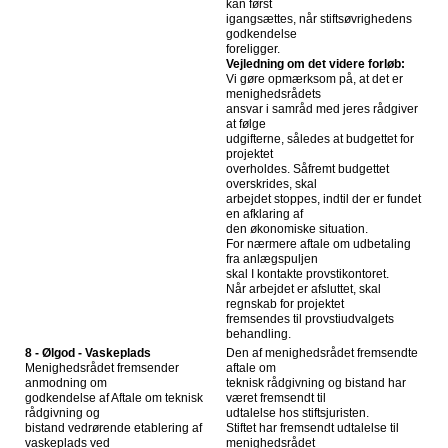
kan først
igangsættes, når stiftsøvrighedens
godkendelse
foreligger.
Vejledning om det videre forløb:
Vi gøre opmærksom på, at det er
menighedsrådets
ansvar i samråd med jeres rådgiver
at følge
udgifterne, således at budgettet for
projektet
overholdes. Såfremt budgettet
overskrides, skal
arbejdet stoppes, indtil der er fundet
en afklaring af
den økonomiske situation.
For nærmere aftale om udbetaling
fra anlægspuljen
skal I kontakte provstikontoret.
Når arbejdet er afsluttet, skal
regnskab for projektet
fremsendes til provstiudvalgets
behandling.
8 - Ølgod - Vaskeplads
Den af menighedsrådet fremsendte
Menighedsrådet fremsender
aftale om
anmodning om
teknisk rådgivning og bistand har
godkendelse af Aftale om teknisk
været fremsendt til
rådgivning og
udtalelse hos stiftsjuristen.
bistand vedrørende etablering af
Stiftet har fremsendt udtalelse til
vaskeplads ved
menighedsrådet