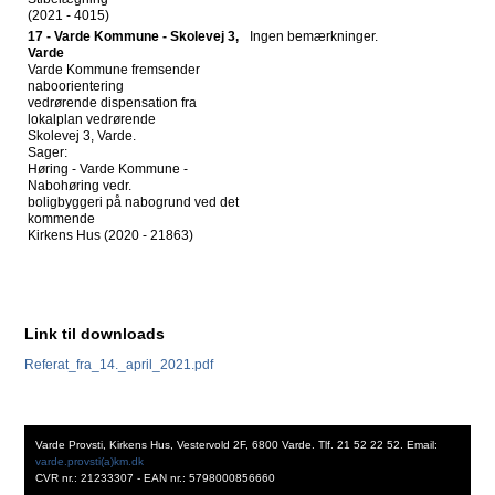
(2021 - 4015)
17 - Varde Kommune - Skolevej 3,
Ingen bemærkninger.
Varde
Varde Kommune fremsender
naboorientering
vedrørende dispensation fra
lokalplan vedrørende
Skolevej 3, Varde.
Sager:
Høring - Varde Kommune -
Nabohøring vedr.
boligbyggeri på nabogrund ved det
kommende
Kirkens Hus (2020 - 21863)
Link til downloads
Referat_fra_14._april_2021.pdf
Varde Provsti, Kirkens Hus, Vestervold 2F, 6800 Varde. Tlf. 21 52 22 52. Email:
varde.provsti(a)km.dk
CVR nr.: 21233307 - EAN nr.: 5798000856660