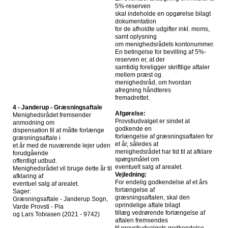
5%-reserven
skal indeholde en opgørelse bilagt
dokumentation
for de afholdte udgifter inkl. moms,
samt oplysning
om menighedsrådets kontonummer.
En betingelse for bevilling af 5%-
reserven er, at der
samtidig foreligger skriftlige aftaler
mellem præst og
menighedsråd, om hvordan
afregning håndteres
fremadrettet.
4 - Janderup - Græsningsaftale
Afgørelse:
Menighedsrådet fremsender
Provstiudvalget er sindet at
anmodning om
godkende en
dispensation til at måtte forlænge
forlængelse af græsningsaftalen for
græsningsaftale i
et år, således at
et år med de nuværende lejer uden
menighedsrådet har tid til at afklare
forudgående
spørgsmålet om
offentligt udbud.
eventuelt salg af arealet.
Menighedsrådet vil bruge dette år til
Vejledning:
afklaring af
For endelig godkendelse af et års
eventuel salg af arealet.
forlængelse af
Sager:
græsningsaftalen, skal den
Græsningsaftale - Janderup Sogn,
oprindelige aftale bilagt
Varde Provsti - Pia
tillæg vedrørende forlængelse af
og Lars Tobiasen (2021 - 9742)
aftalen fremsendes