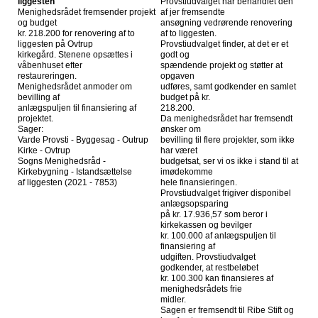
liggesten
Provstiudvalget har behandlet den
Menighedsrådet fremsender projekt
af jer fremsendte
og budget
ansøgning vedrørende renovering
kr. 218.200 for renovering af to
af to liggesten.
liggesten på Ovtrup
Provstiudvalget finder, at det er et
kirkegård. Stenene opsættes i
godt og
våbenhuset efter
spændende projekt og støtter at
restaureringen.
opgaven
Menighedsrådet anmoder om
udføres, samt godkender en samlet
bevilling af
budget på kr.
anlægspuljen til finansiering af
218.200.
projektet.
Da menighedsrådet har fremsendt
Sager:
ønsker om
Varde Provsti - Byggesag - Outrup
bevilling til flere projekter, som ikke
Kirke - Ovtrup
har været
Sogns Menighedsråd -
budgetsat, ser vi os ikke i stand til at
Kirkebygning - Istandsættelse
imødekomme
af liggesten (2021 - 7853)
hele finansieringen.
Provstiudvalget frigiver disponibel
anlægsopsparing
på kr. 17.936,57 som beror i
kirkekassen og bevilger
kr. 100.000 af anlægspuljen til
finansiering af
udgiften. Provstiudvalget
godkender, at restbeløbet
kr. 100.300 kan finansieres af
menighedsrådets frie
midler.
Sagen er fremsendt til Ribe Stift og