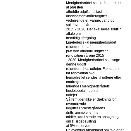
Menighedsrådet skal refundere de
af præsten
afholdte udgifter til fast
abonnement/målerafgifter
vedrørende el, varme, vand og
spildevand i årene
2015 - 2020. Der skal laves skriftlig
aftale om
fremtidig afregning.
Ligeledes skal menighedsrådet
refundere de af
præsten afholdte udgifter til
renovation i årene 2015
- 2020. Menighedsrådet skal søge
denne udgift
refunderet hos udlejer. Fakturaen
for renovation skal
fremadrettet sendes til udlejer eller
modregnes
løbende i menighedsrådets
huslejebetalingen til
udlejer.
Såfremt der ikke er dækning for
ovennævnte
udgifter i præstegårdens
driftsramme eller frie
midler, kan I sende en ansøgning
om tillægsbevilling
af 5%-reserven.
En eventuel ansøgning om midler af