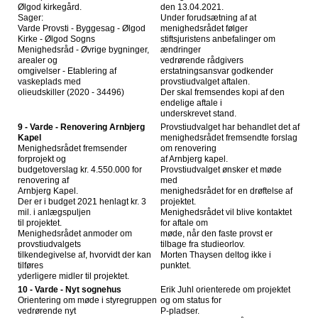
Ølgod kirkegård.
den 13.04.2021.
Sager:
Under forudsætning af at
Varde Provsti - Byggesag - Ølgod
menighedsrådet følger
Kirke - Ølgod Sogns
stiftsjuristens anbefalinger om
Menighedsråd - Øvrige bygninger,
ændringer
arealer og
vedrørende rådgivers
omgivelser - Etablering af
erstatningsansvar godkender
vaskeplads med
provstiudvalget aftalen.
olieudskiller (2020 - 34496)
Der skal fremsendes kopi af den
endelige aftale i
underskrevet stand.
9 - Varde - Renovering Arnbjerg
Provstiudvalget har behandlet det af
Kapel
menighedsrådet fremsendte forslag
Menighedsrådet fremsender
om renovering
forprojekt og
af Arnbjerg kapel.
budgetoverslag kr. 4.550.000 for
Provstiudvalget ønsker et møde
renovering af
med
Arnbjerg Kapel.
menighedsrådet for en drøftelse af
Der er i budget 2021 henlagt kr. 3
projektet.
mil. i anlægspuljen
Menighedsrådet vil blive kontaktet
til projektet.
for aftale om
Menighedsrådet anmoder om
møde, når den faste provst er
provstiudvalgets
tilbage fra studieorlov.
tilkendegivelse af, hvorvidt der kan
Morten Thaysen deltog ikke i
tilføres
punktet.
yderligere midler til projektet.
10 - Varde - Nyt sognehus
Erik Juhl orienterede om projektet
Orientering om møde i styregruppen
og om status for
vedrørende nyt
P-pladser.