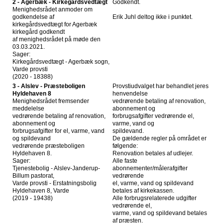
2 - Agerbæk - Kirkegårdsvedtægt
Godkendt.
Menighedsrådet anmoder om
godkendelse af
Erik Juhl deltog ikke i punktet.
kirkegårdsvedtægt for Agerbæk
kirkegård godkendt
af menighedsrådet på møde den
03.03.2021.
Sager:
Kirkegårdsvedtægt - Agerbæk sogn,
Varde provsti
(2020 - 18388)
3 - Alslev - Præsteboligen
Provstiudvalget har behandlet jeres
Hyldehaven 8
henvendelse
Menighedsrådet fremsender
vedrørende betaling af renovation,
meddelelse
abonnement og
vedrørende betaling af renovation,
forbrugsafgifter vedrørende el,
abonnement og
varme, vand og
forbrugsafgifter for el, varme, vand
spildevand.
og spildevand
De gældende regler på området er
vedrørende præsteboligen
følgende:
Hyldehaven 8.
Renovation betales af udlejer.
Sager:
Alle faste
Tjenestebolig - Alslev-Janderup-
abonnementer/målerafgifter
Billum pastorat,
vedrørende
Varde provsti - Erstatningsbolig
el, varme, vand og spildevand
Hyldehaven 8, Varde
betales af kirkekassen.
(2019 - 19438)
Alle forbrugsrelaterede udgifter
vedrørende el,
varme, vand og spildevand betales
af præsten.