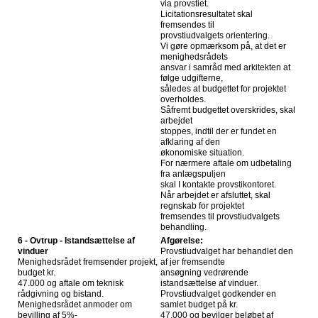
via provstiet.
Licitationsresultatet skal
fremsendes til
provstiudvalgets orientering.
Vi gøre opmærksom på, at det er
menighedsrådets
ansvar i samråd med arkitekten at
følge udgifterne,
således at budgettet for projektet
overholdes.
Såfremt budgettet overskrides, skal
arbejdet
stoppes, indtil der er fundet en
afklaring af den
økonomiske situation.
For nærmere aftale om udbetaling
fra anlægspuljen
skal I kontakte provstikontoret.
Når arbejdet er afsluttet, skal
regnskab for projektet
fremsendes til provstiudvalgets
behandling.
6 - Ovtrup - Istandsættelse af
Afgørelse:
vinduer
Provstiudvalget har behandlet den
Menighedsrådet fremsender projekt,
af jer fremsendte
budget kr.
ansøgning vedrørende
47.000 og aftale om teknisk
istandsættelse af vinduer.
rådgivning og bistand.
Provstiudvalget godkender en
Menighedsrådet anmoder om
samlet budget på kr.
bevilling af 5%-
47.000 og bevilger beløbet af