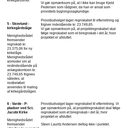
kirkegårdsmur.
Vi gør opmærksom på, at I ikke kan bruge Kjeld
Pedersen som rådgiver, da han er ansat som
provstiets bygningssagkyndige.
Provstiudvalget tager regnskabet til efterretning og
5 - Skovlund -
frigiver indestående kr. 23.749,65.
kirkegårdslåge
Vi gør opmærksom på, at projektregnskabet skal
følge regnskabet som et biregnskab i det år, hvor
Menighedsrådet
projektet er afsluttet.
fremsender
regnskab kr.
23.375,06 for ny
kirkelåge.
Menighedsrådet
anmoder om at
restindestående på
anlægskontoen kr.
23.749,65 frigives
således, at
restbeløbet
anvendes til maling
af kirkegårdslågen.
6 - Varde - P-
Provstiudvalget tager regnskabet til efterretning. Vi
pladser ved Sct.
gør opmærksom på, at projektregnskabet skal følge
Jacobi Kirke
regnskabet som et biregnskab i det år, hvor
projektet er afsluttet.
Menighedsrådet
fremsender
Steen Lauritz Andersen deltog ikke i punktet.