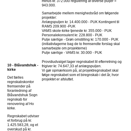
minus kr. 372.000 regulering af diverse puljer =
943.000.
Samarbejde mellem menighedsråd om følgende
projekter:
Anlægspuljen kr. 14.400.000 - PUK Kontingent til
RAMS 209.900 -PUK
VAMS skole-kirke tjeneste kr. 355.000 - PUK
Personalekonsulent kr. 228.800 - PUK
Pulje særlige - Grøn omstilling kr. 170.000 - PUK
(initiativtagerne bag de to fremsendte forslag skal
samarbejde om projekterne)
Pulje særlige - VAMS kr. 30.000 - PUK
Provstiudvalget tager regnskabet til efterretning og
10 - Blåvandshuk -
frigiver kr. 74.647,33 af anlægspuljen.
kirke
Vi gør opmærksom på, at projektregnskabet skal
følge regnskabet som et biregnskab i det år, hvor
Det fælles
projektet er afsluttet.
regnskabskontor
fremsender på
foranledning af
Blåvandshuk Sogn
regnskab for
renovering af Ho
kirke.
Regnskabet udviser
et forbrug på kr.
1.425.583,28, og et
overskud på kr.