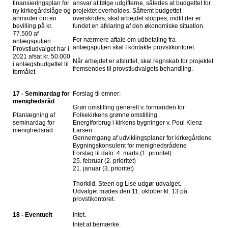
finansieringsplan for
ansvar at følge udgifterne, således at budgettet for
ny kirkegårdslåge og
projektet overholdes. Såfremt budgettet
anmoder om en
overskrides, skal arbejdet stoppes, indtil der er
bevilling på kr.
fundet en afklaring af den økonomiske situation.
77.500 af
For nærmere aftale om udbetaling fra
anlægspuljen.
anlægspuljen skal I kontakte provstikontoret.
Provstiudvalget har i
2021 afsat kr. 50.000
Når arbejdet er afsluttet, skal regnskab for projektet
i anlægsbudgettet til
fremsendes til provstiudvalgets behandling.
formålet.
17 - Seminardag for
Forslag til emner:
menighedsråd
Grøn omstilling generelt v. formanden for
Planlægning af
Folkekirkens grønne omstilling
seminardag for
Energiforbrug i kirkens bygninger v. Poul Klenz
menighedsråd
Larsen
Gennemgang af udviklingsplaner for kirkegårdene
Bygningskonsulent for menighedsrådene
Forslag til dato: 4. marts (1. prioritet)
25. februar (2. prioritet)
21. januar (3. prioritet)
Thorkild, Steen og Lise udgør udvalget.
Udvalget mødes den 11. oktober kl. 13 på
provstikontoret.
18 - Eventuelt
Intet.
Intet at bemærke.