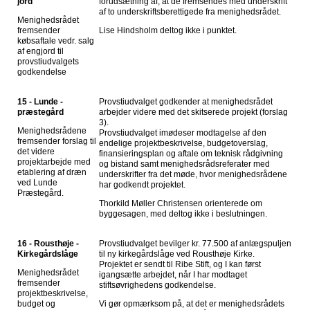
jord
forudsætning af, at de fremsendes med underskrift
af to underskriftsberettigede fra menighedsrådet.
Menighedsrådet
fremsender
Lise Hindsholm deltog ikke i punktet.
købsaftale vedr. salg
af engjord til
provstiudvalgets
godkendelse
15 - Lunde -
Provstiudvalget godkender at menighedsrådet
præstegård
arbejder videre med det skitserede projekt (forslag
3).
Menighedsrådene
Provstiudvalget imødeser modtagelse af den
fremsender forslag til
endelige projektbeskrivelse, budgetoverslag,
det videre
finansieringsplan og aftale om teknisk rådgivning
projektarbejde med
og bistand samt menighedsrådsreferater med
etablering af dræn
underskrifter fra det møde, hvor menighedsrådene
ved Lunde
har godkendt projektet.
Præstegård.
Thorkild Møller Christensen orienterede om
byggesagen, med deltog ikke i beslutningen.
16 - Rousthøje -
Provstiudvalget bevilger kr. 77.500 af anlægspuljen
Kirkegårdslåge
til ny kirkegårdslåge ved Rousthøje Kirke.
Projektet er sendt til Ribe Stift, og I kan først
Menighedsrådet
igangsætte arbejdet, når I har modtaget
fremsender
stiftsøvrighedens godkendelse.
projektbeskrivelse,
budget og
Vi gør opmærksom på, at det er menighedsrådets