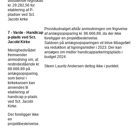
afsluttende regnskab
kr. 29.282,56 for
etablering af P-
pladser ved Sct.
Jacobi kirke
Provstiudvalget afslår anmodningen om frigivelse
7 - Varde - Handicap
af anlægsopsparing kr. 86.666,89, da der ikke
p-plads ved Sct.
foreligger en projektbeskrivelse.
Jacobi Kirke
Saldoen på anlægsopsparingen vil blive tilbageført
via reduktion af ligningsmidler i 2023. Der kan
Menighedsrådet
ansøges om midler handicapparkeringsplads i
fremsender
budget 2024.
anmodning om, at
restindestående kr.
Steen Lauritz Andersen deltog ikke i punktet.
68.666.89 på
anlægsopsparing,
som beror i
kirkekassen kan
anvendes til
etablering af
handicap p-plads
ved Sct. Jacobi
Kirke.
Der foreligger ikke
en
projektbeskrivelse.