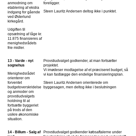
anmodning om
foreligger.
etablering af ekstra
Steen Lauritz Andersen deltog ikke i punktet.
indgang for gående
ved Østerlund
kirkegård.
Udgiften til
opsætning af låge kr.
11.875 finansieres af
menighedsrådets
frie midler.
13 - Varde - nyt
Provstiudvalget godkender, at man fortsætter
sognehus
projektet.
Vi imødeser modtagelse af et præciseret budget, så
Menighedsrådet
vi kan fastlægge den endelige finansieringsplan.
orienterer om
forventet
Steen Lauritz Andersen orienterede om
budgetoverskridelse
byggesagen, men deltog ikke i beslutningen
og anmoder om
provstiudvalgets
holdning til at
fortsætte byggeriet
på trods af den
usikre økonomiske
situation.
14 - Billum - Salg af
Provstiudvalget godkender købsaftalerne under