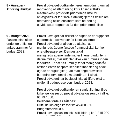
8 - Ansager -
Provstiudvalget godkender jeres anmodning om, at
Ændring i budget
renovering af alterparti og kor i Ansager Kirke
medtænkes i provstiets prioriterede liste for
anlægsønsker for 2024. Samtidig fjernes ønske om
renovering af kirkens indre som helhed og
udvidelse af sognehus fra den prioriterede liste.
9 - Budget 2023
Provstiudvalget har drøftet de stigende energipriser
Fastsættelse af de
og deres konsekvenser for kirkekasserne.
endelige drifts- og
Provstiudvalget er af den opfattelse, at
anlægsrammer for
menighedsrådene først og fremmest skal tænke i
budget 2023.
energibesparelser. Dernæst skal
menighedsrådene finde midler til energiudgiften i
de frie midler, hvis udgiften ikke kan rummes inden
for driften. Er det helt umuligt for et menighedsråd
at finde enten besparelser eller finansiering af de
øgede energiudgifter, kan man søge provstiets
budgetreserve om et ekstraordinært tilskud.
Provstiudvalget har besluttet ikke at tilføre ekstra
midler til budgetreserven i budget 2023.
Provstiudvalget godkender en samlet ligning til de
kirkelige kasser og provstiudvalgskassen på i alt kr.
61.797.650.
Beløbene fordeles således:
Drift i de kirkelige kasser kr. 45.460.950.
Budgetreserve kr. 0.
Provstiudvalgskassen inkl. stiftsbidrag kr. 1.315.000