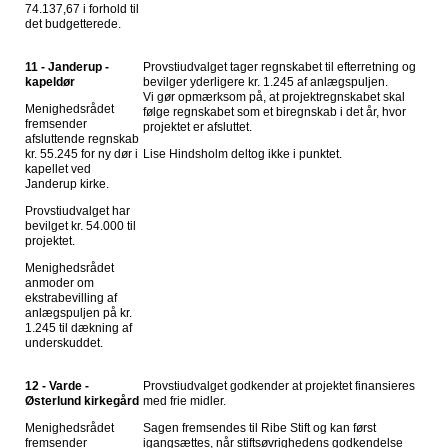
74.137,67 i forhold til
det budgetterede.
11 - Janderup -
Provstiudvalget tager regnskabet til efterretning og
kapeldør
bevilger yderligere kr. 1.245 af anlægspuljen.
Vi gør opmærksom på, at projektregnskabet skal
Menighedsrådet
følge regnskabet som et biregnskab i det år, hvor
fremsender
projektet er afsluttet.
afsluttende regnskab
kr. 55.245 for ny dør i
Lise Hindsholm deltog ikke i punktet.
kapellet ved
Janderup kirke.
Provstiudvalget har
bevilget kr. 54.000 til
projektet.
Menighedsrådet
anmoder om
ekstrabevilling af
anlægspuljen på kr.
1.245 til dækning af
underskuddet.
12 - Varde -
Provstiudvalget godkender at projektet finansieres
Østerlund kirkegård
med frie midler.
Menighedsrådet
Sagen fremsendes til Ribe Stift og kan først
fremsender
igangsættes, når stiftsøvrighedens godkendelse