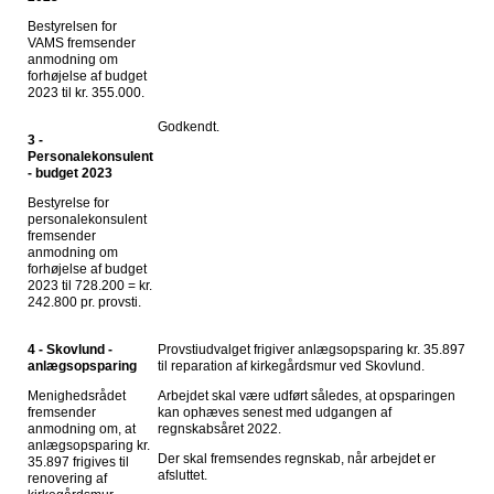
Bestyrelsen for
VAMS fremsender
anmodning om
forhøjelse af budget
2023 til kr. 355.000.
Godkendt.
3 -
Personalekonsulent
- budget 2023
Bestyrelse for
personalekonsulent
fremsender
anmodning om
forhøjelse af budget
2023 til 728.200 = kr.
242.800 pr. provsti.
4 - Skovlund -
Provstiudvalget frigiver anlægsopsparing kr. 35.897
anlægsopsparing
til reparation af kirkegårdsmur ved Skovlund.
Menighedsrådet
Arbejdet skal være udført således, at opsparingen
fremsender
kan ophæves senest med udgangen af
anmodning om, at
regnskabsåret 2022.
anlægsopsparing kr.
Der skal fremsendes regnskab, når arbejdet er
35.897 frigives til
afsluttet.
renovering af