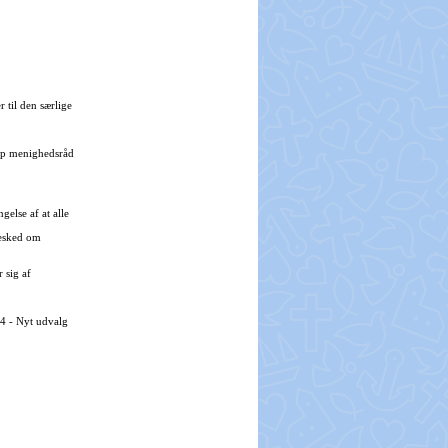
 til den særlige
rup menighedsråd
gelse af at alle
besked om
 sig af
24 - Nyt udvalg