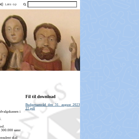
Fil til download
Budgetsamråd_den_31._august_2023_kl._19-
22.pdf
udvalgskassen i
4.
mod.
. 300.000 samt
nsulent skal