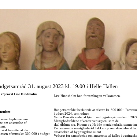
Direkte
til
indholdet
udgetsamråd 31. august 2023 kl. 19.00 i Helle Hallen
 v/provst Lise Hindsholm
Lise Hindsholm bød forsamlingen velkommen.
Budgetsamrådet besluttede at afsætte kr. 300.000 i Provsti
nsulent
budget 2024, som udgør
Varde Provstis andel af løn til en bygningskonsulent i 202
 samarbejde mellem
Menighedsrådene afventer vedtægten, som de
e om ansættelse af
skal tilslutte sig. Kvong og Hodde menighedsråd stemte i
ent.
De resterende menighedsråd bakker op om afsættelse af kr
kal beslutte, at der i
ansættelsen af bygningskonsulent.
assen afsættes kr. 300.000 i budget
Vedtægt for samarbejde om ansættelse af fælles bygningsko