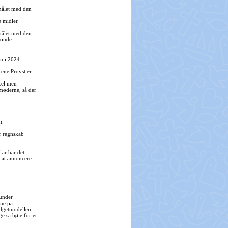
målet med den
e midler.
målet med den
fonde.
n i 2024.
ene Provstier
sel men
møderne, så der
t.
r regnskab
 år har det
l at annoncere
runder
rne på
budgetmodellen
ge så høje for et