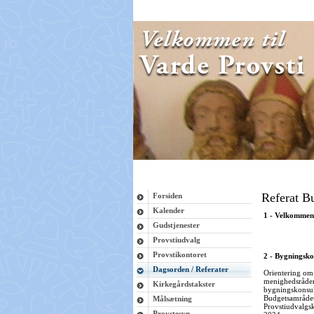
Referat B
Forsiden
Kalender
1 - Velkommen
Gudstjenester
Provstiudvalg
Provstikontoret
2 - Bygningsko
Dagsorden / Referater
Orientering om
menighedsråden
Kirkegårdstakster
bygningskonsul
Budgetsamrådet s
Målsætning
Provstiudvalgsk
Provstesyn