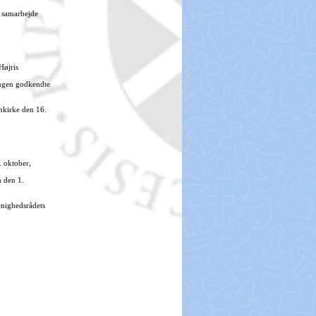
r samarbejde
øjris
ingen godkendte
mkirke den 16.
. oktober,
n den 1.
enighedsrådets