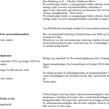
Øse-Næsbjerg m.fl. - Udealter Tambours Have:
Provstiudvalget finder, at ansøgningen falder udenfor for
særlige pulje, hvorfor menighedsrådene anbefales at
søge fonde, alternativt gå sammen og finansiere det via fri
Ovtrup menighedsråd - Åben kirke:
Provstiudvalget finder, at ansøgningen falder udenfor for
særlige pulje, hvorfor menighedsrådene anbefales at søge 
Lise Hindsholm fremlagde budget for personalekonsulente
4 for personalekonsulent
Der var spørgsmål omkring fremskrivning men Malt og Gr
fremskriver ikke.
t før mødet.
Derudover var der en kommentar omkring udgifter til kør
personalekonsulenten gør, hvad hun kan ift. at planlægge 
er mindst mulig kørsel.
algskassen
Budget og regnskab for Provstiudvalgskassen blev fremlag
 regnskab 2022 og budget 2024 for
kassen.
Ingen bemærkninger fra forsamlingen til budget 2024 elle
2022.
nger fra Revisionen vedr.
En enkelt spurgte til offentliggørelsen af budgetsamrådet. I
været offentliggjort på Vardeprovsti.dk. Pgl. opfordrede ti
t før mødet.
på
Varde-siden.
Udfordringen omkring højere administrationsudgifter, he
ændringen i betaling af licenser, blev vendt blandt deltage
 Ordet er frit
budgetsamrådet. Provstiet blev opfordret til at kigge på 
ift. administrationsudgifter idet de faste udgifter oftest er li
nighedsråd
lille som for et stort sogn.