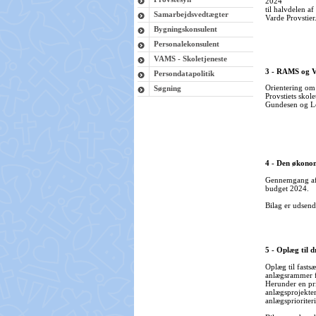
2024
til halvdelen a
Samarbejdsvedtægter
Varde Provstier
Bygningskonsulent
Personalekonsulent
VAMS - Skoletjeneste
3 - RAMS og 
Persondatapolitik
Orientering om 
Søgning
Provstiets sko
Gundesen og Le
4 - Den økonom
Gennemgang af 
budget 2024.
Bilag er udsend
5 - Oplæg til 
Oplæg til fastsæ
anlægsrammer f
Herunder en pr
anlægsprojekter
anlægsprioriter