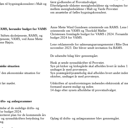
først godkendes af Provstiudvalget.
f løn til bygningskonsulent i Malt og
Efterfølgende tilslutter menighedsrådene sig vedtægten fo
.
mellem menighedsrådene i Malt og Varde Provstier
om ansættelse af fælles bygningskonsulent.
Anne Mette Wind Gundesen orienterede om RAMS. Lene H
VAMS, herunder budget for VAMS
orienterede om VAMS og Thorkild Møller
Christensen fremlagde budget for VAMS i 2024. Forsaml
Stiftets skoletjeneste, RAMS, og
budget 2024 for VAMS.
letjeneste, VAMS, ved Anne Mette
ne Højris.
Lene reklamerede for salmesangsarrangementet i Ribe Do
november 2023. Der bliver sendt invitation fra RAMS.
De udsendte bilag blev gennemgået.
Husk at sende synsudskrifter til Provstiet.
iske situation
Syn på kirker og kirkegårde skal afholdes hvert år inden 1
undtaget år med provstesyn.
den økonomiske situation for
Syn præstegård/præstebolig skal afholdes hvert andet inde
oktober, undtaget år med provstesyn.
t før mødet.
Udskriften af synsforretningen indsendes elektronisk af m
formand snarest muligt og inden
14 dage efter synets afholdelse til provstiudvalget.
drifts- og anlægsrammer
ttelse af de endelige drifts- og
or budget 2024.
ioriteret plan for de kommende års
 og synsudskrifters betydning for
Oplæg til drifts- og anlægsrammer blev gennemgået.
ing.