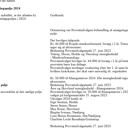
t før mødet.
nlægspulje 2024
indstiller, at der afsættes kr.
Godkendt.
anlægspuljen i 2024.
Orientering om Provstiudvalgets behandling af ansøgninger
pulje.
Der bevilges følgende:
Kr. 44.000 til Projekt minikonfirmand, forsøg i 2 år. Tist
tager sig af økonomien.
Beslutning Provstiudvalgsmøde 27. juni 2023
Tistrup, Horne, Hodde og Thorstrup menighedsråd
- Minikonfirmanduge:
Provstiudvalget bevilger kr. 44.000 til forsøg i 2 år på betin
provstiets børn kan deltage.
Provstiudvalget modtager evaluering efter det 1. år samt 
hvilken kirkekasse, der skal være ansvarlig ift. regnskabet.
Kr. 50.000 til Alsangsstævne 2024. Øse menighedsråd tager
økonomien.
 pulje
Beslutning Provstiudvalgsmøde 27. juni 2023
Årre og Skovlund menighedsråd - Alsangsstævne 2024:
anvendelse af den særlige pulje.
Provstiudvalget bevilger kr. 50.000 til Alsangsstævne i 20
vælges på budgetsamrådet 31. august 2023.
Udvalget 2024 består af:
Inge Seeman, Hodde
Søren Jessen, Henne
Max Kruse, Skovlund
Birgitte Iversen, Næsbjerg
Lene Bruun-Kristensen, Øse/Næsbjerg
Charlotte Locht Rousthøje/Grimstrup
Beslutning Provstiudvalgsmøde 27. juni 2023