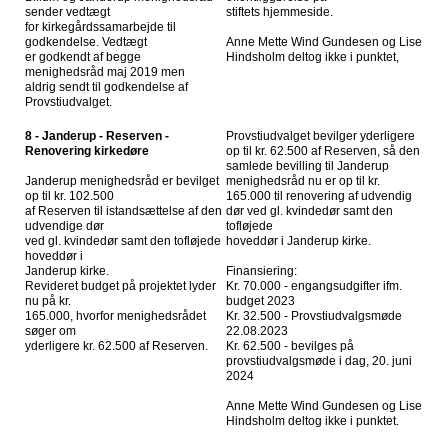
sender vedtægt
stiftets hjemmeside.
for kirkegårdssamarbejde til
godkendelse. Vedtægt
Anne Mette Wind Gundesen og Lise
er godkendt af begge
Hindsholm deltog ikke i punktet,
menighedsråd maj 2019 men
aldrig sendt til godkendelse af
Provstiudvalget.
8 - Janderup - Reserven -
Provstiudvalget bevilger yderligere
Renovering kirkedøre
op til kr. 62.500 af Reserven, så den
samlede bevilling til Janderup
Janderup menighedsråd er bevilget
menighedsråd nu er op til kr.
op til kr. 102.500
165.000 til renovering af udvendig
af Reserven til istandsættelse af den
dør ved gl. kvindedør samt den
udvendige dør
tofløjede
ved gl. kvindedør samt den tofløjede
hoveddør i Janderup kirke.
hoveddør i
Janderup kirke.
Finansiering:
Revideret budget på projektet lyder
Kr. 70.000 - engangsudgifter ifm.
nu på kr.
budget 2023
165.000, hvorfor menighedsrådet
Kr. 32.500 - Provstiudvalgsmøde
søger om
22.08.2023
yderligere kr. 62.500 af Reserven.
Kr. 62.500 - bevilges på
provstiudvalgsmøde i dag, 20. juni
2024
Anne Mette Wind Gundesen og Lise
Hindsholm deltog ikke i punktet.