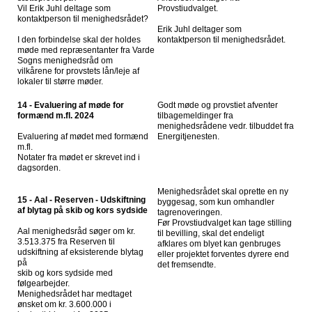
Vil Erik Juhl deltage som
Provstiudvalget.
kontaktperson til menighedsrådet?
Erik Juhl deltager som
I den forbindelse skal der holdes
kontaktperson til menighedsrådet.
møde med repræsentanter fra Varde
Sogns menighedsråd om
vilkårene for provstets lån/leje af
lokaler til større møder.
14 - Evaluering af møde for
Godt møde og provstiet afventer
formænd m.fl. 2024
tilbagemeldinger fra
menighedsrådene vedr. tilbuddet fra
Evaluering af mødet med formænd
Energitjenesten.
m.fl.
Notater fra mødet er skrevet ind i
dagsorden.
Menighedsrådet skal oprette en ny
15 - Aal - Reserven - Udskiftning
byggesag, som kun omhandler
af blytag på skib og kors sydside
tagrenoveringen.
Før Provstiudvalget kan tage stilling
Aal menighedsråd søger om kr.
til bevilling, skal det endeligt
3.513.375 fra Reserven til
afklares om blyet kan genbruges
udskiftning af eksisterende blytag
eller projektet forventes dyrere end
på
det fremsendte.
skib og kors sydside med
følgearbejder.
Menighedsrådet har medtaget
ønsket om kr. 3.600.000 i