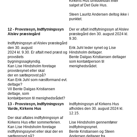
Kirkens Hus umiddelbart efter
salget af Det Gule Hus.
Steen Lauritz Andersen deltog ikke i
punktet.
12 - Provstesyn, Indflytningssyn
Der er aftalt indflytningssyn af Alslev
Alslev præstegård
præstegård den 30. august 2024 kl.
9.30.
Indflytningssyn af Alslev præstegård
den 30. august
Erik Juhl leder synet og Lise
2024 kl. 9.30. Er aftalt med præst og
Hindsholm deltager.
provstiets
Bente Dalgas Kristiansen deltager
bygningssagkyndig.
som kontaktperson til
Kan Lise Hindsholm foretage
menighedsrådet.
provstesynet eller skal
der en sætteprovst på?
Kan Erik Juhl som næstformand evt.
deltage?
Vil Bente Dalgas Kristiansen
deltage, som
kontaktperson til menighedsrådet?
13 - Provstesyn, Indflytningssyn
Indflytningssyn af Kirkens Hus
Varde, Kirkens Hus
afholdes den 30. august 2024 kl.
12.15.
Der skal aftales indflytningssyn af
Kirkens Hus efter sommerferien.
Lise Hindsholm gennemfører
Kan Lise Hindsholm foretage
indflytningssynet.
indflytningssynet eller skal der en
Bente Kristiansen og Steen
sætteprovst på?
Andersen deltager fra