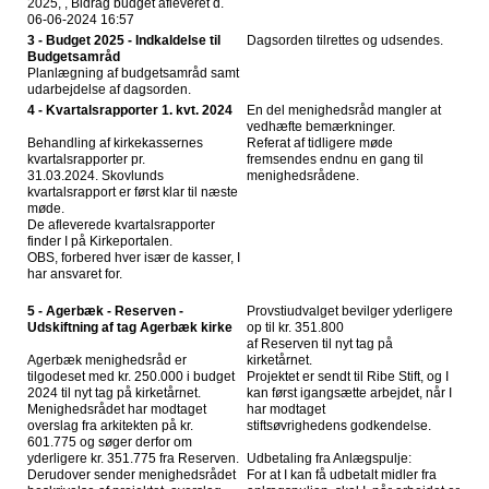
2025, , Bidrag budget afleveret d.
06-06-2024 16:57
3 - Budget 2025 - Indkaldelse til
Dagsorden tilrettes og udsendes.
Budgetsamråd
Planlægning af budgetsamråd samt
udarbejdelse af dagsorden.
4 - Kvartalsrapporter 1. kvt. 2024
En del menighedsråd mangler at
vedhæfte bemærkninger.
Behandling af kirkekassernes
Referat af tidligere møde
kvartalsrapporter pr.
fremsendes endnu en gang til
31.03.2024. Skovlunds
menighedsrådene.
kvartalsrapport er først klar til næste
møde.
De afleverede kvartalsrapporter
finder I på Kirkeportalen.
OBS, forbered hver især de kasser, I
har ansvaret for.
5 - Agerbæk - Reserven -
Provstiudvalget bevilger yderligere
Udskiftning af tag Agerbæk kirke
op til kr. 351.800
af Reserven til nyt tag på
Agerbæk menighedsråd er
kirketårnet.
tilgodeset med kr. 250.000 i budget
Projektet er sendt til Ribe Stift, og I
2024 til nyt tag på kirketårnet.
kan først igangsætte arbejdet, når I
Menighedsrådet har modtaget
har modtaget
overslag fra arkitekten på kr.
stiftsøvrighedens godkendelse.
601.775 og søger derfor om
yderligere kr. 351.775 fra Reserven.
Udbetaling fra Anlægspulje:
Derudover sender menighedsrådet
For at I kan få udbetalt midler fra