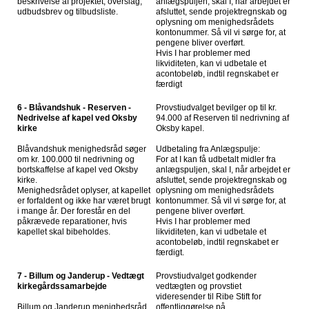
beskrivelse af projektet, overslag,
anlægspuljen, skal I, når arbejdet er
udbudsbrev og tilbudsliste.
afsluttet, sende projektregnskab og
oplysning om menighedsrådets
kontonummer. Så vil vi sørge for, at
pengene bliver overført.
Hvis I har problemer med
likviditeten, kan vi udbetale et
acontobeløb, indtil regnskabet er
færdigt
6 - Blåvandshuk - Reserven -
Provstiudvalget bevilger op til kr.
Nedrivelse af kapel ved Oksby
94.000 af Reserven til nedrivning af
kirke
Oksby kapel.
Blåvandshuk menighedsråd søger
Udbetaling fra Anlægspulje:
om kr. 100.000 til nedrivning og
For at I kan få udbetalt midler fra
bortskaffelse af kapel ved Oksby
anlægspuljen, skal I, når arbejdet er
kirke.
afsluttet, sende projektregnskab og
Menighedsrådet oplyser, at kapellet
oplysning om menighedsrådets
er forfaldent og ikke har været brugt
kontonummer. Så vil vi sørge for, at
i mange år. Der forestår en del
pengene bliver overført.
påkrævede reparationer, hvis
Hvis I har problemer med
kapellet skal bibeholdes.
likviditeten, kan vi udbetale et
acontobeløb, indtil regnskabet er
færdigt.
7 - Billum og Janderup - Vedtægt
Provstiudvalget godkender
kirkegårdssamarbejde
vedtægten og provstiet
videresender til Ribe Stift for
Billum og Janderup menighedsråd
offentliggørelse på