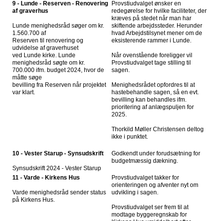
9 - Lunde - Reserven - Renovering
Provstiudvalget ønsker en
af graverhus
redegørelse for hvilke faciliteter, der
kræves på stedet når man har
Lunde menighedsråd søger om kr.
skiftende arbejdssteder. Herunder
1.560.700 af
hvad Arbejdstilsynet mener om de
Reserven til renovering og
eksisterende rammer i Lunde.
udvidelse af graverhuset
ved Lunde kirke. Lunde
Når ovenstående foreligger vil
menighedsråd søgte om kr.
Provstiudvalget tage stilling til
700.000 ifm. budget 2024, hvor de
sagen.
måtte søge
bevilling fra Reserven når projektet
Menighedsrådet opfordres til at
var klart.
hastebehandle sagen, så en evt.
bevilling kan behandles ifm.
prioritering af anlægspuljen for
2025.
Thorkild Møller Christensen deltog
ikke i punktet.
10 - Vester Starup - Synsudskrift
Godkendt under forudsætning for
budgetmæssig dækning.
Synsudskrift 2024 - Vester Starup
11 - Varde - Kirkens Hus
Provstiudvalget takker for
orienteringen og afventer nyt om
Varde menighedsråd sender status
udvikling i sagen.
på Kirkens Hus.
Provstiudvalget ser frem til at
modtage byggeregnskab for