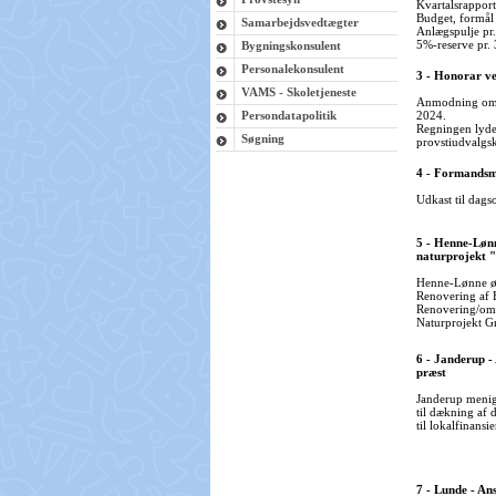
Kvartalsrapport
Budget, formål
Samarbejdsvedtægter
Anlægspulje pr
5%-reserve pr.
Bygningskonsulent
Personalekonsulent
3 - Honorar ve
VAMS - Skoletjeneste
Anmodning om h
Persondatapolitik
2024.
Regningen lyder
Søgning
provstiudvalgs
4 - Formandsm
Udkast til dags
5 - Henne-Lønn
naturprojekt 
Henne-Lønne øn
Renovering af 
Renovering/om
Naturprojekt G
6 - Janderup -
præst
Janderup menig
til dækning af 
til lokalfinansie
7 - Lunde - An