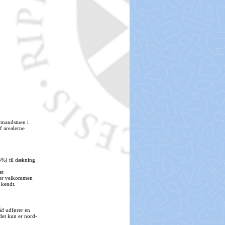
rmandstuen i
f arealerne
5%) til dækning
et
t er velkommen
 kendt.
åd udfører en
 det kun er nord-