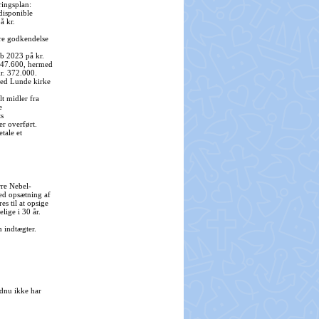
ringsplan:
disponible
å kr.
ere godkendelse
ab 2023 på kr.
 147.600, hermed
kr. 372.000.
 ved Lunde kirke
lt midler fra
e
s
er overført.
tale et
.
re Nebel-
ed opsætning af
s til at opsige
elige i 30 år.
 indtægter.
.
dnu ikke har