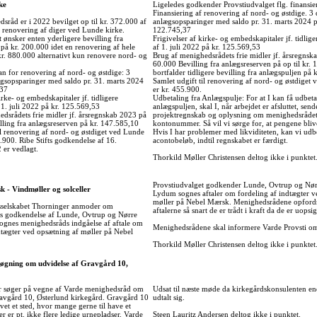
ke
Ligeledes godkender Provstiudvalget flg. finansie
Finansiering af renovering af nord- og østdige. 3 
råd er i 2022 bevilget op til kr. 372.000 af
anlægsopsparinger med saldo pr. 31. marts 2024 p
l renovering af diger ved Lunde kirke.
122.745,37
ønsker enten yderligere bevilling fra
Frigivelser af kirke- og embedskapitaler jf. tidlig
på kr. 200.000 idet en renovering af hele
af 1. juli 2022 på kr. 125.569,53
 kr. 880.000 alternativt kun renovere nord- og
Brug af menighedsrådets frie midler jf. årsregnsk
60.000 Bevilling fra anlægsreserven på op til kr.
an for renovering af nord- og østdige: 3
bortfalder tidligere bevilling fra anlægspuljen på 
ægsopsparinger med saldo pr. 31. marts 2024
Samlet udgift til renovering af nord- og østdiget
,37
er kr. 455.900.
irke- og embedskapitaler jf. tidligere
Udbetaling fra Anlægspulje: For at I kan få udbeta
1. juli 2022 på kr. 125.569,53
anlægspuljen, skal I, når arbejdet er afsluttet, send
dsrådets frie midler jf. årsregnskab 2023 på
projektregnskab og oplysning om menighedsrådet
lling fra anlægsreserven på kr. 147.585,10
kontonummer. Så vil vi sørge for, at pengene bliv
il renovering af nord- og østdiget ved Lunde
Hvis I har problemer med likviditeten, kan vi udbe
5.900. Ribe Stifts godkendelse af 16.
acontobeløb, indtil regnskabet er færdigt.
 er vedlagt.
Thorkild Møller Christensen deltog ikke i punktet
Provstiudvalget godkender Lunde, Ovtrup og Nør
k - Vindmøller og solceller
Lydum sognes aftaler om fordeling af indtægter v
møller på Nebel Mærsk. Menighedsrådene opfordre
sselskabet Thorninger anmoder om
aftalerne så snart de er trådt i kraft da de er uopsig
ts godkendelse af Lunde, Ovtrup og Nørre
gnes menighedsråds indgåelse af aftale om
Menighedsrådene skal informere Varde Provsti om
dtægter ved opsætning af møller på Nebel
Thorkild Møller Christensen deltog ikke i punktet
søgning om udvidelse af Gravgård 10,
r søger på vegne af Varde menighedsråd om
Udsat til næste møde da kirkegårdskonsulenten en
ravgård 10, Østerlund kirkegård. Gravgård 10
udtalt sig.
vet et sted, hvor mange gerne til have et
r er pt. ikke flere ledige urnepladser. Varde
Steen Lauritz Andersen deltog ikke i punktet.