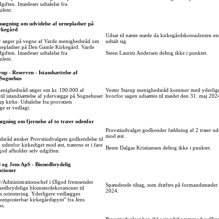
dgiften. Imødeser udtalelse fra
ulent.
nsøgning om udvidelse af urnepladser på
rkegård
Udsat til næste møde da kirkegårdskonsulenten en
r søger på vegne af Varde menighedsråd om
udtalt sig.
rnepladser på Den Gamle Kirkegård. Varde
dgiften. Imødeser udtalelse fra
Steen Lauritz Andersen deltog ikke i punktet.
ulent.
rup - Reserven - Istandsættelse af
Sognehus
menighedsråd søger om kr. 190.000 af
Vester Starup menighedsråd kommer med yderlige
til istandsættelse af ydervægge på Sognehuset
hvorfor sagen udsættes til mødet den 31. maj 202
p kirke. Udtalelse fra provstiets
e er vedlagt.
øgning om fjernelse af to træer udenfor
Provstiudvalget godkender fældning af 2 træer ud
mod øst.
sråd ønsker Provstiudvalgets godkendelse til
r udenfor kirkediget mod øst, træerne er i fare
Bente Dalgas Kristiansen deltog ikke i punktet.
lgod afholder selv udgiften.
 og Jens ApS - Bionedbrydelig
ationer
r/Administrationschef i Ølgod fremsender
Spændende tiltag, som drøftes på formandsmødet 
edbrydelige blomsterdekorationer til
2024.
s orientering. Yderligere vedlægges
omposterbar kirkegårdspynt" fra Jens
ps.