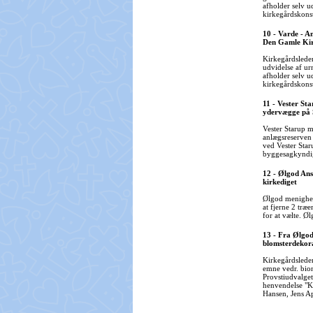
afholder selv u
kirkegårdskons
10 - Varde - A
Den Gamle Ki
Kirkegårdslede
udvidelse af u
afholder selv u
kirkegårdskons
11 - Vester Sta
ydervægge på 
Vester Starup 
anlægsreserven 
ved Vester Staru
byggesagkyndig
12 - Ølgod Ans
kirkediget
Ølgod menighed
at fjerne 2 træe
for at vælte. Ø
13 - Fra Ølgod
blomsterdekor
Kirkegårdslede
emne vedr. bion
Provstiudvalget
henvendelse "K
Hansen, Jens A