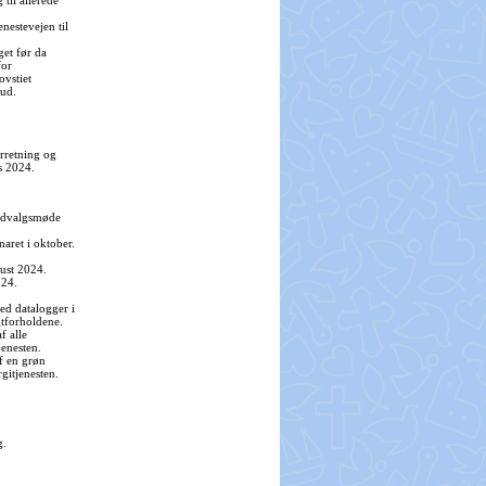
til allerede
nestevejen til
get før da
for
ovstiet
ud.
erretning og
s 2024.
iudvalgsmøde
naret i oktober.
ust 2024.
024.
ed datalogger i
gtforholdene.
f alle
jenesten.
f en grøn
gitjenesten.
g.