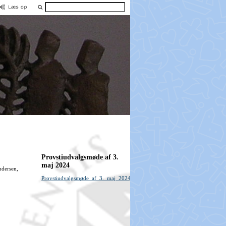
Provstiudvalgsmøde af 3.
maj 2024
ndersen,
Provstiudvalgsmøde_af_3._maj_2024.pdf