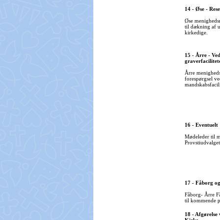
14 - Øse - Res
Øse menighedsr
til dækning af 
kirkedige.
15 - Årre - Ve
graverfacilitet
Årre menighedsr
forespørgsel v
mandskabsfacil
16 - Eventuelt
Mødeleder til 
Provstiudvalget
17 - Fåborg og
Fåborg- Årre F
til kommende p
18 - Afgørelse