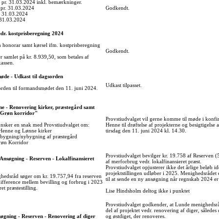
 pr. 31.03.2024 inkl. bemærkninger.
 pr. 31.03.2024
Godkendt.
. 31.03.2024
 31.03.2024
dr. kostprisberegning 2024
onorar samt kørsel ifm. kostprisberegning
Godkendt.
 samlet på kr. 8.939,50, som betales af
kassen.
øde - Udkast til dagsorden
Udkast tilpasset.
orden til formandsmødet den 11. juni 2024.
e - Renovering kirker, præstegård samt
"Grøn korridor"
Provstiudvalget vil gerne komme til møde i konfi
sker en snak med Provstiudvalget om:
Henne til drøftelse af projekterne og besigtigelse a
Henne og Lønne kirker
tirsdag den 11. juni 2024 kl. 14.30.
bygning/nybygning af præstegård
røn Korridor
Provstiudvalget bevilger kr. 19.758 af Reserven (
 Ansøgning - Reserven - Lokalfinansieret
af merforbrug vedr. lokalfinansieret præst.
Provstiudvalget opjusterer ikke det årlige beløb id
projektstillingen udløber i 2025. Menighedsråde
hedsråd søger om kr. 19.757,94 fra reserven
til at sende en ny ansøgning når regnskab 2024 er
difference mellem bevilling og forbrug i 2023
ret præstestilling.
Lise Hindsholm deltog ikke i punktet
Provstiudvalget godkender, at Lunde menighedsr
del af projektet vedr. renovering af diger, således
søgning - Reserven - Renovering af diger
og østdiget, der renoveres.