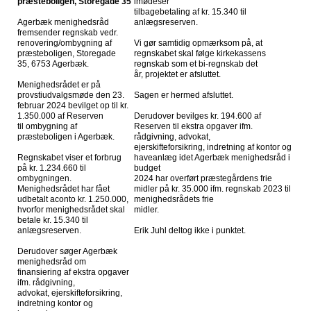
præsteboligen, Storegade 35
imødeser
tilbagebetaling af kr. 15.340 til
Agerbæk menighedsråd
anlægsreserven.
fremsender regnskab vedr.
renovering/ombygning af
Vi gør samtidig opmærksom på, at
præsteboligen, Storegade
regnskabet skal følge kirkekassens
35, 6753 Agerbæk.
regnskab som et bi-regnskab det
år, projektet er afsluttet.
Menighedsrådet er på
provstiudvalgsmøde den 23.
Sagen er hermed afsluttet.
februar 2024 bevilget op til kr.
1.350.000 af Reserven
Derudover bevilges kr. 194.600 af
til ombygning af
Reserven til ekstra opgaver ifm.
præsteboligen i Agerbæk.
rådgivning, advokat,
ejerskifteforsikring, indretning af kontor og
Regnskabet viser et forbrug
haveanlæg idet Agerbæk menighedsråd i
på kr. 1.234.660 til
budget
ombygningen.
2024 har overført præstegårdens frie
Menighedsrådet har fået
midler på kr. 35.000 ifm. regnskab 2023 til
udbetalt aconto kr. 1.250.000,
menighedsrådets frie
hvorfor menighedsrådet skal
midler.
betale kr. 15.340 til
anlægsreserven.
Erik Juhl deltog ikke i punktet.
Derudover søger Agerbæk
menighedsråd om
finansiering af ekstra opgaver
ifm. rådgivning,
advokat, ejerskifteforsikring,
indretning kontor og