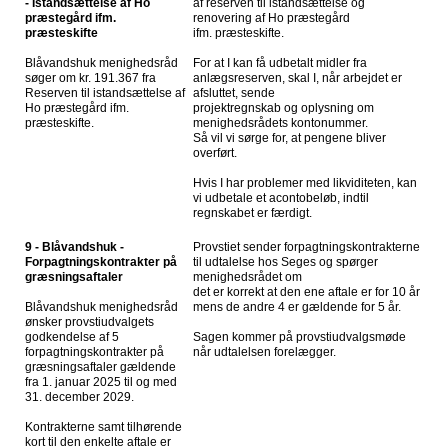
- Istandsættelse af Ho
af reserven til istandsættelse og
præstegård ifm.
renovering af Ho præstegård
præsteskifte
ifm. præsteskifte.
Blåvandshuk menighedsråd
For at I kan få udbetalt midler fra
søger om kr. 191.367 fra
anlægsreserven, skal I, når arbejdet er
Reserven til istandsættelse af
afsluttet, sende
Ho præstegård ifm.
projektregnskab og oplysning om
præsteskifte.
menighedsrådets kontonummer.
Så vil vi sørge for, at pengene bliver
overført.
Hvis I har problemer med likviditeten, kan
vi udbetale et acontobeløb, indtil
regnskabet er færdigt.
9 - Blåvandshuk -
Provstiet sender forpagtningskontrakterne
Forpagtningskontrakter på
til udtalelse hos Seges og spørger
græsningsaftaler
menighedsrådet om
det er korrekt at den ene aftale er for 10 år
Blåvandshuk menighedsråd
mens de andre 4 er gældende for 5 år.
ønsker provstiudvalgets
godkendelse af 5
Sagen kommer på provstiudvalgsmøde
forpagtningskontrakter på
når udtalelsen forelægger.
græsningsaftaler gældende
fra 1. januar 2025 til og med
31. december 2029.
Kontrakterne samt tilhørende
kort til den enkelte aftale er