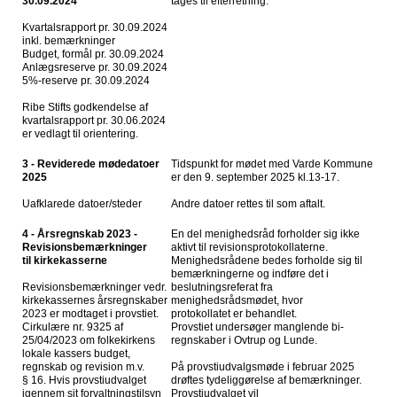
30.09.2024
tages til efterretning.
Kvartalsrapport pr. 30.09.2024
inkl. bemærkninger
Budget, formål pr. 30.09.2024
Anlægsreserve pr. 30.09.2024
5%-reserve pr. 30.09.2024
Ribe Stifts godkendelse af
kvartalsrapport pr. 30.06.2024
er vedlagt til orientering.
3 - Reviderede mødedatoer
Tidspunkt for mødet med Varde Kommune
2025
er den 9. september 2025 kl.13-17.
Uafklarede datoer/steder
Andre datoer rettes til som aftalt.
4 - Årsregnskab 2023 -
En del menighedsråd forholder sig ikke
Revisionsbemærkninger
aktivt til revisionsprotokollaterne.
til kirkekasserne
Menighedsrådene bedes forholde sig til
bemærkningerne og indføre det i
Revisionsbemærkninger vedr.
beslutningsreferat fra
kirkekassernes årsregnskaber
menighedsrådsmødet, hvor
2023 er modtaget i provstiet.
protokollatet er behandlet.
Cirkulære nr. 9325 af
Provstiet undersøger manglende bi-
25/04/2023 om folkekirkens
regnskaber i Ovtrup og Lunde.
lokale kassers budget,
regnskab og revision m.v.
På provstiudvalgsmøde i februar 2025
§ 16. Hvis provstiudvalget
drøftes tydeliggørelse af bemærkninger.
igennem sit forvaltningstilsyn
Provstiudvalget vil