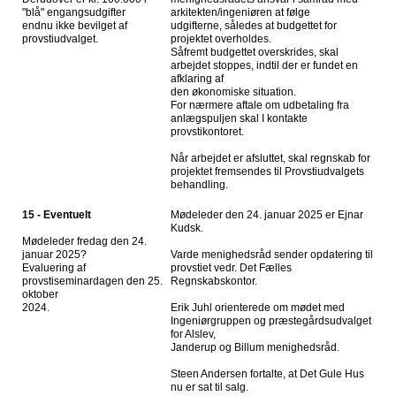
"blå" engangsudgifter
arkitekten/ingeniøren at følge
endnu ikke bevilget af
udgifterne, således at budgettet for
provstiudvalget.
projektet overholdes.
Såfremt budgettet overskrides, skal
arbejdet stoppes, indtil der er fundet en
afklaring af
den økonomiske situation.
For nærmere aftale om udbetaling fra
anlægspuljen skal I kontakte
provstikontoret.
Når arbejdet er afsluttet, skal regnskab for
projektet fremsendes til Provstiudvalgets
behandling.
15 - Eventuelt
Mødeleder den 24. januar 2025 er Ejnar
Kudsk.
Mødeleder fredag den 24.
januar 2025?
Varde menighedsråd sender opdatering til
Evaluering af
provstiet vedr. Det Fælles
provstiseminardagen den 25.
Regnskabskontor.
oktober
2024.
Erik Juhl orienterede om mødet med
Ingeniørgruppen og præstegårdsudvalget
for Alslev,
Janderup og Billum menighedsråd.
Steen Andersen fortalte, at Det Gule Hus
nu er sat til salg.