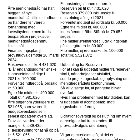
Finansieringsplanen er herefter:
Årre menighedsråd har haft
Reserven op til kr. 4.431.620
byggeri af nye
Reserven 379.800 inkl. ønske til
mandskabsfaciliteter i udbud
omsætning af dige i 2021
og har derefter været i
Forventet indtægt på jordsalg kr. 50.000
forhandling med
Egne frie midler kr. 400.000
lavestbydende men trods
Indestående i Ribe Stift på kr. 79.652
besparelser i projektet er
søges fri
menighedsrådet endnu
Frie midler øremærket til udviklingsplan
ikke i mål.
på kirkegården kr. 80.000
Finansieringsplan jf.
Frie midler, ej øremærket, kr. 100.000
provstiudvalgsmøde 20. marts
Totalt kr. 5.521.072
2024
Reserven op til kr. 4.431.620
Udbetaling fra Reserven :
"Blå" engangsudgifter, ønske
For at I kan få udbetalt midler fra reserven,
til omsætning af dige i
skal I, når arbejdet er afsluttet,
2021 kr. 100.000
sende projektregnskab og oplysning om
Forventet indtægt på jordsalg
menighedsrådets kontonummer.
kr. 50.000
Så vil vi sørge for, at pengene bliver
Egne frie midler kr. 400.000
overført.
Totalt kr. 4.981.620
Hvis I har problemer med likviditeten, kan
Årre søger om yderligere kr.
vi udbetale et acontobeløb, indtil
521.055, som svarer til
regnskabet er færdigt.
budgetoverskridelsen jf.
senest opdateret overslag.
Licitationsoversigt og beslutning om hvem
Provstiet vurderer der
dervælges skal fremsendes til
mangler kr. 539.435 i
provstiudvalgets orientering.
tillægsbevilling for at nå op på
kr. 5.521.055.
Vi gør opmærksom på, at det er
Derudover er kr. 100.000 i
menighedsrådets ansvar i samråd med