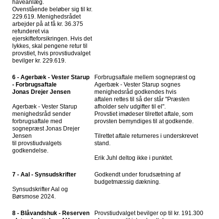
haveanlæg.
Ovenstående beløber sig til kr.
229.619. Menighedsrådet
arbejder på at få kr. 36.375
refunderet via
ejerskifteforsikringen. Hvis det
lykkes, skal pengene retur til
provstiet, hvis provstiudvalget
bevilger kr. 229.619.
6 - Agerbæk - Vester Starup
Forbrugsaftale mellem sognepræst og
- Forbrugsaftale
Agerbæk - Vester Starup sognes
Jonas Drejer Jensen
menighedsråd godkendes hvis
aftalen rettes til så der står "Præsten
Agerbæk - Vester Starup
afholder selv udgifter til el".
menighedsråd sender
Provstiet imødeser tilrettet aftale, som
forbrugsaftale med
provsten bemyndiges til at godkende.
sognepræst Jonas Drejer
Jensen
Tilrettet aftale returneres i underskrevet
til provstiudvalgets
stand.
godkendelse.
Erik Juhl deltog ikke i punktet.
7 - Aal - Synsudskrifter
Godkendt under forudsætning af
budgetmæssig dækning.
Synsudskrifter Aal og
Børsmose 2024.
8 - Blåvandshuk - Reserven
Provstiudvalget bevilger op til kr. 191.300