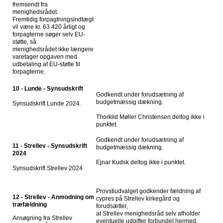
fremsendt fra
menighedsrådet.
Fremtidig forpagtningsindtægt
vil være kr. 63.420 årligt og
forpagterne søger selv EU-
støtte, så
menighedsrådet ikke længere
varetager opgaven med
udbetaling af EU-støtte til
forpagterne.
10 - Lunde - Synsudskrift
Godkendt under forudsætning af
budgetmæssig dækning.
Synsudskrift Lunde 2024.
Thorkild Møller Christensen deltog ikke i
punktet.
Godkendt under forudsætning af
11 - Strellev - Synsudskrift
budgetmæssig dækning.
2024
Ejnar Kudsk deltog ikke i punktet.
Synsudskrift Strellev 2024
Provstiudvalget godkender fældning af
12 - Strellev - Anmodning om
cypres på Strellev kirkegård og
træfældning
forudsætter,
at Strellev menighedsråd selv afholder
Ansøgning fra Strellev
eventuelle udgifter forbundet hermed.