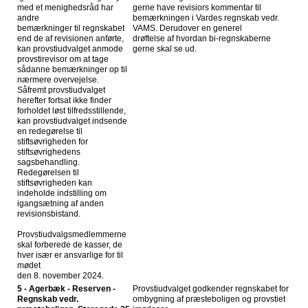
med et menighedsråd har
gerne have revisiors kommentar til
andre
bemærkningen i Vardes regnskab vedr.
bemærkninger til regnskabet
VAMS. Derudover en generel
end de af revisionen anførte,
drøftelse af hvordan bi-regnskaberne
kan provstiudvalget anmode
gerne skal se ud.
provstirevisor om at tage
sådanne bemærkninger op til
nærmere overvejelse.
Såfremt provstiudvalget
herefter fortsat ikke finder
forholdet løst tilfredsstillende,
kan provstiudvalget indsende
en redegørelse til
stiftsøvrigheden for
stiftsøvrighedens
sagsbehandling.
Redegørelsen til
stiftsøvrigheden kan
indeholde indstilling om
igangsætning af anden
revisionsbistand.
Provstiudvalgsmedlemmerne
skal forberede de kasser, de
hver især er ansvarlige for til
mødet
den 8. november 2024.
5 - Agerbæk - Reserven -
Provstiudvalget godkender regnskabet for
Regnskab vedr.
ombygning af præsteboligen og provstiet