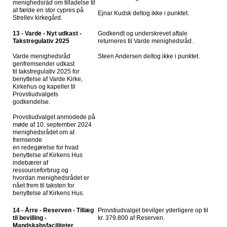
menighedsråd om tilladelse til
at fælde en stor cypres på
Ejnar Kudsk deltog ikke i punktet.
Strellev kirkegård.
13 - Varde - Nyt udkast -
Godkendt og underskrevet aftale
Takstregulativ 2025
returneres til Varde menighedsråd.
Varde menighedsråd
Steen Andersen deltog ikke i punktet.
genfremsender udkast
til takstregulativ 2025 for
benyttelse af Varde Kirke,
Kirkehus og kapeller til
Provstiudvalgets
godkendelse.
Provstiudvalget anmodede på
møde af 10. september 2024
menighedsrådet om at
fremsende
en redegørelse for hvad
benyttelse af Kirkens Hus
indebærer af
ressourceforbrug og
hvordan menighedsrådet er
nået frem til taksten for
benyttelse af Kirkens Hus.
14 - Årre - Reserven - Tillæg
Provstiudvalget bevilger yderligere op til
til bevilling -
kr. 379.800 af Reserven.
Mandskabsfaciliteter