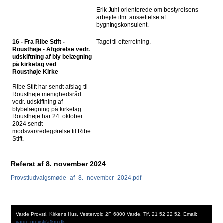
Erik Juhl orienterede om bestyrelsens
arbejde ifm. ansættelse af
bygningskonsulent.
16 - Fra Ribe Stift -
Taget til efterretning.
Rousthøje - Afgørelse vedr.
udskiftning af bly belægning
på kirketag ved
Rousthøje Kirke
Ribe Stift har sendt afslag til
Rousthøje menighedsråd
vedr. udskiftning af
blybelægning på kirketag.
Rousthøje har 24. oktober
2024 sendt
modsvar/redegørelse til Ribe
Stift.
Referat af 8. november 2024
Provstiudvalgsmøde_af_8._november_2024.pdf
Varde Provsti, Kirkens Hus, Vestervold 2F, 6800 Varde. Tlf. 21 52 22 52. Email:
varde.provsti(a)km.dk