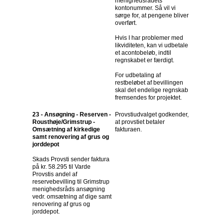
menighedsrådets
kontonummer. Så vil vi
sørge for, at pengene bliver
overført.
Hvis I har problemer med
likviditeten, kan vi udbetale
et acontobeløb, indtil
regnskabet er færdigt.
For udbetaling af
restbeløbet af bevillingen
skal det endelige regnskab
fremsendes for projektet.
23 - Ansøgning - Reserven -
Provstiudvalget godkender,
Rousthøje/Grimstrup -
at provstiet betaler
Omsætning af kirkedige
fakturaen.
samt renovering af grus og
jorddepot
Skads Provsti sender faktura
på kr. 58.295 til Varde
Provstis andel af
reservebevilling til Grimstrup
menighedsråds ansøgning
vedr. omsætning af dige samt
renovering af grus og
jorddepot.