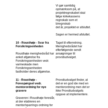
Vi gør samtidig
opmærksom på, at
projektregnskabet skal
følge kirkekassens
regnskab som et
biregnskab
det år, projektet er afsluttet.
Sagen er hermed afsluttet.
10 - Rousthøje - Svar fra
Taget til efterretning.
Forsikringsenheden
Menighedsrådet har
efterfølgende sendt
Rousthøje menighedsråd har
ansøgninger til
anket afgørelse fra
provstiudvalget.
Forsikringsenheden vedr.
varmeskade men
Forsikringsenheden
fastholder deres afgørelse.
11 - Rousthøje -
Provstiudvalget finder, at
Forespørgsel vedr.
det er en god ide med en
mentorordning for nye
mentorordning men det er
gravere
ikke Provstiudvalgets
opgave at implementere.
Graveren i Rousthøje foreslår,
at der etableres en
mentor/sparrings ordning for