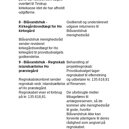
overført til Tirstrup
kirkekasse idet de har afholdt
udgifterne.
8 - Blåvandshuk -
Godkendt og underskrevet
Kirkegårdsvedtægt for Ho
udgave returneres til
kirkegård
Blåvandshuk
menighedsråd.
Blåvandshuk menighedsråd
sender revideret
kirkegårdsvedtægt for Ho
kirkegård til provstiudvalgets
godkendelse.
9 - Blåvandshuk - Regnskab
Behandling af
istandsættelse Ho
projektregnskab:
præstegård
Provstiudvalget tager
regnskabet til efterretning
Regnskabskontoret sender
og udbetaler kr. 135.618,81
regnskab vedr. istandsættelse
af Reserven.
af Ho præstegård.
Regnskabet viser et forbrug
De uforbrugte midler
på kr. 135.618,81.
tilbageføres til
anlægsreserven, så de
kommer alle menighedsråd
til gode, hvorfor
Blåvandshuk ikke kan
forvente yderligere til deres
rådighed som angivet på
regnskabet.