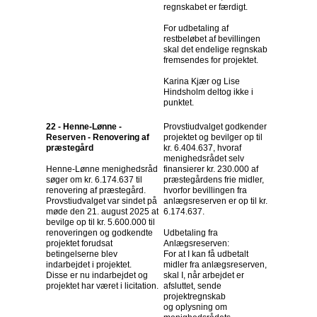
regnskabet er færdigt.
For udbetaling af
restbeløbet af bevillingen
skal det endelige regnskab
fremsendes for projektet.
Karina Kjær og Lise
Hindsholm deltog ikke i
punktet.
22 - Henne-Lønne -
Provstiudvalget godkender
Reserven - Renovering af
projektet og bevilger op til
præstegård
kr. 6.404.637, hvoraf
menighedsrådet selv
Henne-Lønne menighedsråd
finansierer kr. 230.000 af
søger om kr. 6.174.637 til
præstegårdens frie midler,
renovering af præstegård.
hvorfor bevillingen fra
Provstiudvalget var sindet på
anlægsreserven er op til kr.
møde den 21. august 2025 at
6.174.637.
bevilge op til kr. 5.600.000 til
renoveringen og godkendte
Udbetaling fra
projektet forudsat
Anlægsreserven:
betingelserne blev
For at I kan få udbetalt
indarbejdet i projektet.
midler fra anlægsreserven,
Disse er nu indarbejdet og
skal I, når arbejdet er
projektet har været i licitation.
afsluttet, sende
projektregnskab
og oplysning om