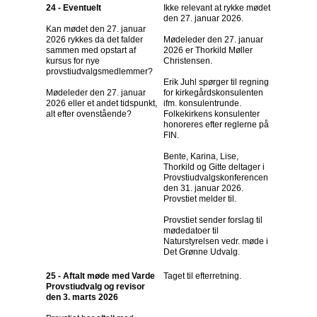
24 - Eventuelt
Ikke relevant at rykke mødet
den 27. januar 2026.
Kan mødet den 27. januar
2026 rykkes da det falder
Mødeleder den 27. januar
sammen med opstart af
2026 er Thorkild Møller
kursus for nye
Christensen.
provstiudvalgsmedlemmer?
Erik Juhl spørger til regning
Mødeleder den 27. januar
for kirkegårdskonsulenten
2026 eller et andet tidspunkt,
ifm. konsulentrunde.
alt efter ovenstående?
Folkekirkens konsulenter
honoreres efter reglerne på
FIN.
Bente, Karina, Lise,
Thorkild og Gitte deltager i
Provstiudvalgskonferencen
den 31. januar 2026.
Provstiet melder til.
Provstiet sender forslag til
mødedatoer til
Naturstyrelsen vedr. møde i
Det Grønne Udvalg.
25 - Aftalt møde med Varde
Taget til efterretning.
Provstiudvalg og revisor
den 3. marts 2026