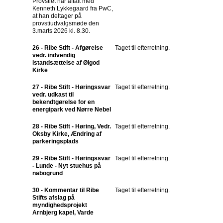
Provstiet har aftalt med
Kenneth Lykkegaard fra PwC,
at han deltager på
provstiudvalgsmøde den
3.marts 2026 kl. 8.30.
26 - Ribe Stift - Afgørelse
Taget til efterretning.
vedr. indvendig
istandsættelse af Ølgod
Kirke
27 - Ribe Stift - Høringssvar
Taget til efterretning.
vedr. udkast til
bekendtgørelse for en
energipark ved Nørre Nebel
28 - Ribe Stift - Høring, Vedr.
Taget til efterretning.
Oksby Kirke, Ændring af
parkeringsplads
29 - Ribe Stift - Høringssvar
Taget til efterretning.
- Lunde - Nyt stuehus på
nabogrund
30 - Kommentar til Ribe
Taget til efterretning.
Stifts afslag på
myndighedsprojekt
Arnbjerg kapel, Varde