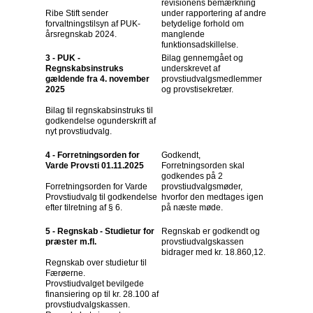
revisionens bemærkning
Ribe Stift sender
under rapportering af andre
forvaltningstilsyn af PUK-
betydelige forhold om
årsregnskab 2024.
manglende
funktionsadskillelse.
3 - PUK -
Bilag gennemgået og
Regnskabsinstruks
underskrevet af
gældende fra 4. november
provstiudvalgsmedlemmer
2025
og provstisekretær.
Bilag til regnskabsinstruks til
godkendelse ogunderskrift af
nyt provstiudvalg.
4 - Forretningsorden for
Godkendt,
Varde Provsti 01.11.2025
Forretningsorden skal
godkendes på 2
Forretningsorden for Varde
provstiudvalgsmøder,
Provstiudvalg til godkendelse
hvorfor den medtages igen
efter tilretning af § 6.
på næste møde.
5 - Regnskab - Studietur for
Regnskab er godkendt og
præster m.fl.
provstiudvalgskassen
bidrager med kr. 18.860,12.
Regnskab over studietur til
Færøerne.
Provstiudvalget bevilgede
finansiering op til kr. 28.100 af
provstiudvalgskassen.