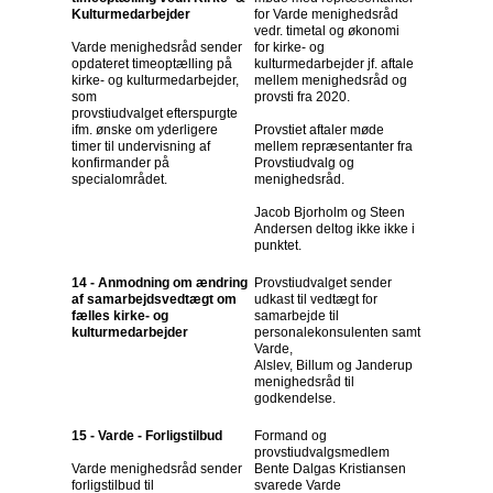
Kulturmedarbejder
for Varde menighedsråd
vedr. timetal og økonomi
Varde menighedsråd sender
for kirke- og
opdateret timeoptælling på
kulturmedarbejder jf. aftale
kirke- og kulturmedarbejder,
mellem menighedsråd og
som
provsti fra 2020.
provstiudvalget efterspurgte
ifm. ønske om yderligere
Provstiet aftaler møde
timer til undervisning af
mellem repræsentanter fra
konfirmander på
Provstiudvalg og
specialområdet.
menighedsråd.
Jacob Bjorholm og Steen
Andersen deltog ikke ikke i
punktet.
14 - Anmodning om ændring
Provstiudvalget sender
af samarbejdsvedtægt om
udkast til vedtægt for
fælles kirke- og
samarbejde til
kulturmedarbejder
personalekonsulenten samt
Varde,
Alslev, Billum og Janderup
menighedsråd til
godkendelse.
15 - Varde - Forligstilbud
Formand og
provstiudvalgsmedlem
Varde menighedsråd sender
Bente Dalgas Kristiansen
forligstilbud til
svarede Varde