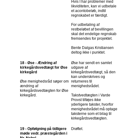
Hvis I har problemer med
likviditeten, kan vi udbetale
et acontobeløb, indtil
regnskabet er færdigt.
For udbetaling af
restbeløbet af bevillingen
skal det endelige regnskab
fremsendes for projektet.
Bente Dalgas Kristiansen
deltog ikke i punktet.
18 - Øse - Ændring af
Øse har sendt en samlet
kirkegårdsvedtægt for Øse
udgave af
kirkegård
kirkegårdsvedtægt, så den
kan underskrives og
Øse menighedsråd søger om
returneres til
ændring af
menighedsrådet.
kirkegårdsvedtægten for Øse
kirkegård.
Takstvedtægten i Varde
Provst tilføjes ikke
yderligere takster, hvorfor
menighedsrådet må optage
taksterne som et bilag til
kirkegårdsvedtægten.
19 - Opfølgning på tidligere
Drøftet.
møde vedr. præstegården i