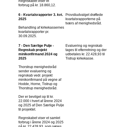
Regnskabet viser et
forbrug på kr. 18.860,12.
6 - Kvartalsrapporter 3. kvt.
Provstiudvalget drøftede
2025
kvartalsrapporterne på
tværs af menighedsråd.
Behandling af kirkekassernes
kvartalsrapporter pr.
30.09.2025.
7 - Den Særlige Pulje -
Evaluering og regnskab
Regnskab projekt
tages til efterretning og der
minikonfirmand 2024 og
udbetales kr. 22.428,93 til
2025
Tistrup kirkekasse.
Thorstrup menighedsråd
sender evaluering og
regnskab vedr. projekt
minikonfirmand på vegne af
Hodde, Horne, Tistrup og
Thorstrup menighedsråd.
Der er bevilget op til kr.
22.000 i hvert af årene 2024
og 2025 af Den Særlige Pulje
til projektet.
Regnskabet viser et samlet
forbrug i årene 2024 og 2025
på kr. 22.428,93, som søges