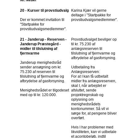
Nr. Nebel
20 - Kurser til provstiudvalg
Karina Kjær vil gerne
deltage i "Startpakke for
Der er kommet invitation til
provstiudvalgsmedlemmer".
"Startpakke for
provstiudvalgsmedlemmer".
21 - Janderup - Reserven -
Provstiudvalget bevilger op
Janderup Præstegård -
til kr. 75.230 af
midler til tilslutning af
anlægsreserven til
fjernvarme
tilslutning af fjernvarme og
afbrydelse af gasforsyning.
Janderup menighedsråd
sender ansøgning om kr.
Udbetaling fra
75.230 af reserven til
Anlægsreserven:
tilslutning af fjernvarme og
For at I kan få udbetalt
afbrydelse af gasforsyning.
midler fra anlægsreserven,
skal I, når arbejdet er
Menighedsrådet er tilgodeset
afsluttet, sende
med op til kr. 120.000.
projektregnskab og
oplysning om
menighedsrådets
kontonummer. Så vil vi
sørge for, at pengene bliver
overført.
Hvis I har problemer med
likviditeten, kan vi udbetale
et acontobeløb, indtil