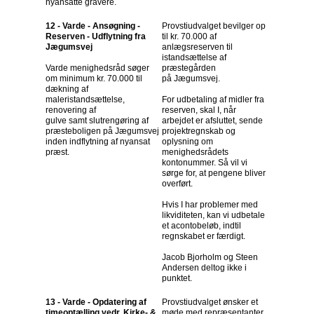
nyansatte gravere.
12 - Varde - Ansøgning -
Provstiudvalget bevilger op
Reserven - Udflytning fra
til kr. 70.000 af
Jægumsvej
anlægsreserven til
istandsættelse af
Varde menighedsråd søger
præstegården
om minimum kr. 70.000 til
på Jægumsvej.
dækning af
maleristandsættelse,
For udbetaling af midler fra
renovering af
reserven, skal I, når
gulve samt slutrengøring af
arbejdet er afsluttet, sende
præsteboligen på Jægumsvej
projektregnskab og
inden indflytning af nyansat
oplysning om
præst.
menighedsrådets
kontonummer. Så vil vi
sørge for, at pengene bliver
overført.
Hvis I har problemer med
likviditeten, kan vi udbetale
et acontobeløb, indtil
regnskabet er færdigt.
Jacob Bjorholm og Steen
Andersen deltog ikke i
punktet.
13 - Varde - Opdatering af
Provstiudvalget ønsker et
timeoptælling vedr. Kirke- &
møde med repræsentanter