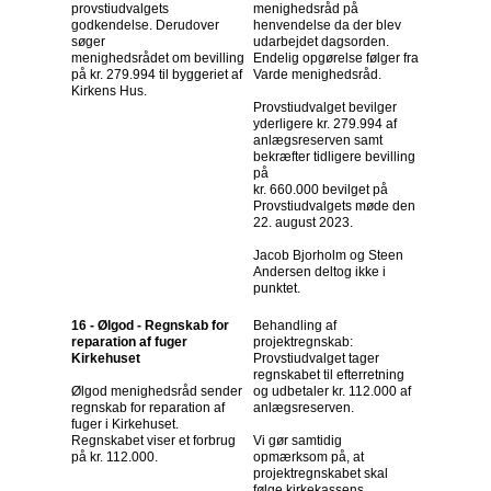
provstiudvalgets
menighedsråd på
godkendelse. Derudover
henvendelse da der blev
søger
udarbejdet dagsorden.
menighedsrådet om bevilling
Endelig opgørelse følger fra
på kr. 279.994 til byggeriet af
Varde menighedsråd.
Kirkens Hus.
Provstiudvalget bevilger
yderligere kr. 279.994 af
anlægsreserven samt
bekræfter tidligere bevilling
på
kr. 660.000 bevilget på
Provstiudvalgets møde den
22. august 2023.
Jacob Bjorholm og Steen
Andersen deltog ikke i
punktet.
16 - Ølgod - Regnskab for
Behandling af
reparation af fuger
projektregnskab:
Kirkehuset
Provstiudvalget tager
regnskabet til efterretning
Ølgod menighedsråd sender
og udbetaler kr. 112.000 af
regnskab for reparation af
anlægsreserven.
fuger i Kirkehuset.
Regnskabet viser et forbrug
Vi gør samtidig
på kr. 112.000.
opmærksom på, at
projektregnskabet skal
følge kirkekassens