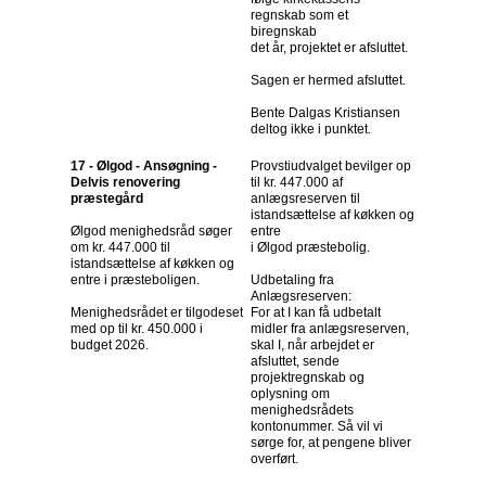
regnskab som et
biregnskab
det år, projektet er afsluttet.
Sagen er hermed afsluttet.
Bente Dalgas Kristiansen
deltog ikke i punktet.
17 - Ølgod - Ansøgning -
Provstiudvalget bevilger op
Delvis renovering
til kr. 447.000 af
præstegård
anlægsreserven til
istandsættelse af køkken og
Ølgod menighedsråd søger
entre
om kr. 447.000 til
i Ølgod præstebolig.
istandsættelse af køkken og
entre i præsteboligen.
Udbetaling fra
Anlægsreserven:
Menighedsrådet er tilgodeset
For at I kan få udbetalt
med op til kr. 450.000 i
midler fra anlægsreserven,
budget 2026.
skal I, når arbejdet er
afsluttet, sende
projektregnskab og
oplysning om
menighedsrådets
kontonummer. Så vil vi
sørge for, at pengene bliver
overført.