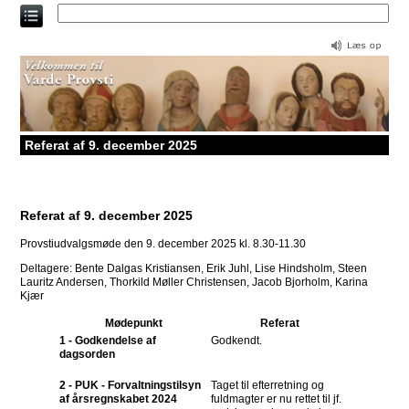
Direkte
til
indholdet
Referat af 9. december 2025
Referat af 9. december 2025
Provstiudvalgsmøde den 9. december 2025 kl. 8.30-11.30
Deltagere: Bente Dalgas Kristiansen, Erik Juhl, Lise Hindsholm, Steen
Lauritz Andersen, Thorkild Møller Christensen, Jacob Bjorholm, Karina
Kjær
Mødepunkt
Referat
1 - Godkendelse af
Godkendt.
dagsorden
2 - PUK - Forvaltningstilsyn
Taget til efterretning og
af årsregnskabet 2024
fuldmagter er nu rettet til jf.