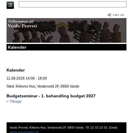
Direkte
til
indholdet
Kalender
Kalender
11.08.2026 14:00 - 18:00
Sted: Kirkens Hus, Vestervold 2F, 6800 Varde
Budgetseminar - 1. behandling budget 2027
< Tilbage
Varde Provsti, Kirkens Hus, Vestervold 2F, 6800 Varde. Tlf. 21 52 22 52. Email:
varde.provsti(a)km.dk