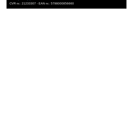
CVR nr.: 21233307 - EAN nr.: 5798000856660