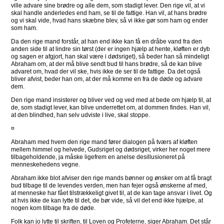
ville advare sine brødre og alle dem, som stadigt lever. Den rige vil, at vi
skal handle anderledes end ham, se til de fattige. Han vil, at hans brødre
og vi skal vide, hvad hans skæbne blev, så vi ikke gør som ham og ender
som ham.
Da den rige mand forstår, at han end ikke kan få en dråbe vand fra den
anden side til at lindre sin tørst (der er ingen hjælp at hente, kløften er dyb
og sagen er afgjort, han skal være i dødsriget), så beder han så mindeligt
Abraham om, at der må blive sendt bud til hans brødre, så de kan blive
advaret om, hvad der vil ske, hvis ikke de ser til de fattige. Da det også
bliver afvist, beder han om, at der må komme en fra de døde og advare
dem.
Den rige mand insisterer og bliver ved og ved med at bede om hjælp til, at
de, som stadigt lever, kan blive underrettet om, at dommen findes. Han vil,
at den blindhed, han selv udviste i live, skal stoppe.
¤
Abraham med hvem den rige mand fører dialogen på tværs af kløften
mellem himmel og helvede, Gudsriget og dødsriget, virker her noget mere
tilbageholdende, ja måske ligefrem en anelse desillusioneret på
menneskehedens vegne.
Abraham ikke blot afviser den rige mands bønner og ønsker om at få bragt
bud tilbage til de levendes verden, men han fejer også ønskerne af med,
at menneske har fået tilstrækkeligt givet til, at de kan tage ansvar i livet. Og
at hvis ikke de kan lytte til det, de bør vide, så vil det end ikke hjælpe, at
nogen kom tilbage fra de døde.
Folk kan jo lytte til skriften, til Loven og Profeterne, siger Abraham. Det står