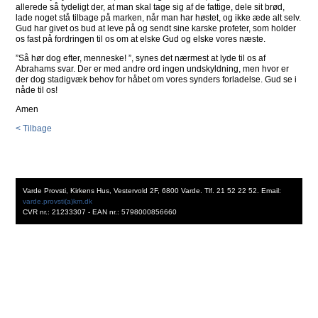
allerede så tydeligt der, at man skal tage sig af de fattige, dele sit brød,
lade noget stå tilbage på marken, når man har høstet, og ikke æde alt selv.
Gud har givet os bud at leve på og sendt sine karske profeter, som holder
os fast på fordringen til os om at elske Gud og elske vores næste.
”Så hør dog efter, menneske! ”, synes det nærmest at lyde til os af
Abrahams svar. Der er med andre ord ingen undskyldning, men hvor er
der dog stadigvæk behov for håbet om vores synders forladelse. Gud se i
nåde til os!
Amen
< Tilbage
Varde Provsti, Kirkens Hus, Vestervold 2F, 6800 Varde. Tlf. 21 52 22 52. Email:
varde.provsti(a)km.dk
CVR nr.: 21233307 - EAN nr.: 5798000856660