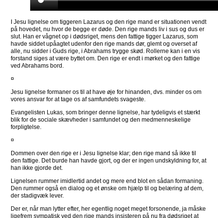
I Jesu lignelse om tiggeren Lazarus og den rige mand er situationen vendt
på hovedet, nu hvor de begge er døde. Den rige mands liv i sus og dus er
slut. Han er vågnet op i dødsriget, mens den fattige tigger Lazarus, som
havde siddet upåagtet udenfor den rige mands dør, glemt og overset af
alle, nu sidder i Guds rige, i Abrahams trygge skød. Rollerne kan i en vis
forstand siges at være byttet om. Den rige er endt i mørket og den fattige
ved Abrahams bord.
¤
Jesu lignelse formaner os til at have øje for hinanden, dvs. minder os om
vores ansvar for at tage os af samfundets svageste.
Evangelisten Lukas, som bringer denne lignelse, har tydeligvis et stærkt
blik for de sociale skævheder i samfundet og den medmenneskelige
forpligtelse.
¤
Dommen over den rige er i Jesu lignelse klar; den rige mand så ikke til
den fattige. Det burde han havde gjort, og der er ingen undskyldning for, at
han ikke gjorde det.
Lignelsen rummer imidlertid andet og mere end blot en sådan formaning.
Den rummer også en dialog og et ønske om hjælp til og belæring af dem,
der stadigvæk lever.
Der er, når man lytter efter, her egentlig noget meget forsonende, ja måske
ligefrem sympatisk ved den rige mands insisteren på nu fra dødsriget at