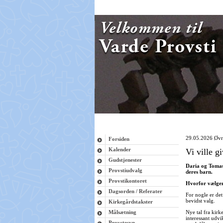
29.05.2026
Øvr
Forsiden
Kalender
Vi ville g
Gudstjenester
Daria og Tomasz
Provstiudvalg
deres barn.
Provstikontoret
Hvorfor vælger
Dagsorden / Referater
For nogle er det
bevidst valg.
Kirkegårdstakster
Målsætning
Nye tal fra kirk
interessant udvi
Provstesyn