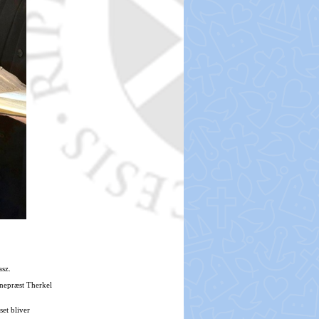
asz.
gnepræst Therkel
set bliver