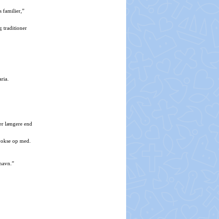
 familier,”
 traditioner
aria.
ker længere end
vokse op med.
 navn.”