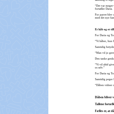
“Det var meget 
fortæller Daria.
For parret blev
med det nye fami
Et håb og et ti
For Daria og To
“Vi håber, hun få
Samtidig betyde
“Man vil jo gern
Den tanke genke
“Vi vil altid gi
os selv.”
For Daria og To
Samtidig peger 
“Dåben vidner o
Dåben bliver v
Tallene fortæl
Fælles er, at d