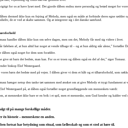
vigtigt for os at have lyset med. Det gjorde dåben endnu mere personlig og betød meget for vores
 dåben dermed ikke kun en fejring af Melody, men også en måde at forbinde deres egne rødder og
lieliv, de er ved at skabe sammen. Og at integrerer sig i det danske samfund.
lhørsforhold
masz handler dåben ikke kun om selve dagen, men om det, Melody får med sig videre i livet.
r følelsen af, at hun altid har noget at vende tilbage til – og at hun aldrig står alene,” fortæller D
r dåben også noget for dem som forældre.
e give sit barn det bedste, man kan. For os er troen og dåben også en del af det,” siger Tomasz.
nder biskop Elof Westergaard.
ve vores børn det bedste med på vejen. I dåben giver vi dem et håb og et tilhørsforhold, som ræk
masz hænger netop den tanke tæt sammen med ønsket om at give Melody et trygt fundament at 
Elof Westergaard på, at dåben også fortæller noget grundlæggende om menneskets værdi:
m, at mennesket ikke bare er en brik i et spil, men et menneske, som Gud kender og kalder ved
algt til på mange forskellige måder.
ler én historie – menneskene en anden.
åben fortsat har betydning som ritual, som fællesskab og som et sted at høre til.