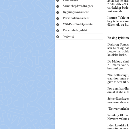
antal dåb er sti
2.516 dåb – 93 f
Samarbejdsvedtægter
tal dækker båd
voksendåb.
Bygningskonsulent
I serien “Valgt t
Personalekonsulent
bag tallene – om
VAMS - Skoletjeneste
dåben til, og hv
Persondatapolitik
Søgning
En dag fyldt 
Daria og Tomas
søn Luca og dat
Begge har polsk
katolske kirke.
Da Melody skull
21. marts, var d
beslutningen.
“Det føltes vigt
tradition, men o
give videre til h
For dem handler
om at skabe et f
Selve dåbsdagen
nærværende – en
“Det var virkel
Samtidig fik de
Havtorn valgte d
I den katolske k
samtidig et teg