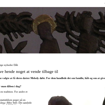
Direkte
til
indholdet
ige nyheder Dåb
ive hende noget at vende tilbage til
 valgte at få deres datter Melody døbt. For dem handlede det om familie, håb og om at give 
 man dåben i dag?
 en tradition. For andre et
estatistikken peger på en
kling i Ribe Stift: Det samlede