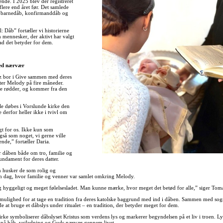
gende. I 2025 blev der registreret
lere end året før. Det samlede
e barnedåb, konfirmanddåb og
il: Dåb” fortæller vi historierne
 mennesker, der aktivt har valgt
ad det betyder for dem.
med nærvær
z bor i Give sammen med deres
ter Melody på fire måneder.
e rødder, og kommer fra den
e døbes i Vorslunde kirke den
e derfor heller ikke i tvivl om
igt for os. Ikke kun som
gså som noget, vi gerne ville
ende,” fortæller Daria.
 dåben både om tro, familie og
undament for deres datter.
 husker de som rolig og
 dag, hvor familie og venner var samlet omkring Melody.
ig hyggeligt og meget følelsesladet. Man kunne mærke, hvor meget det betød for alle,” siger Tom
 mulighed for at tage en tradition fra deres katolske baggrund med ind i dåben. Sammen med so
e at bruge et dåbslys under ritualet – en tradition, der betyder meget for dem.
irke symboliserer dåbslyset Kristus som verdens lys og markerer begyndelsen på et liv i troen. Ly
n på håb, vejledning og Guds nærvær gennem livet.